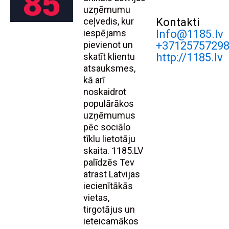
uzņēmumu
ceļvedis, kur
Kontakti
iespējams
Info@1185.lv
pievienot un
+3712575729
skatīt klientu
http://1185.lv
atsauksmes,
kā arī
noskaidrot
populārākos
uzņēmumus
pēc sociālo
tīklu lietotāju
skaita. 1185.LV
palīdzēs Tev
atrast Latvijas
iecienītākās
vietas,
tirgotājus un
ieteicamākos