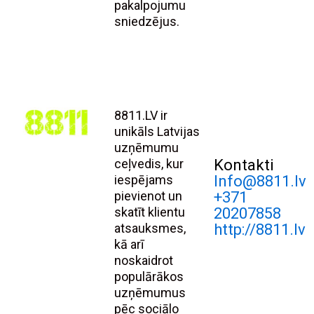
pakalpojumu
sniedzējus.
8811.LV ir
unikāls Latvijas
uzņēmumu
ceļvedis, kur
Kontakti
iespējams
Info@8811.lv
pievienot un
+371
skatīt klientu
20207858
atsauksmes,
http://8811.lv
kā arī
noskaidrot
populārākos
uzņēmumus
pēc sociālo