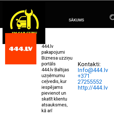
Skip
ENG
RU
to
content
SĀKUMS
444.lv
pakapojumi
Biznesa uzziņu
portāls
Kontakti:
444.lv Baltijas
Info@444.lv
uzņēmumu
+371
ceļvedis, kur
27255552
iespējams
http://444.lv
pievienot un
skatīt klientu
atsauksmes,
kā arī