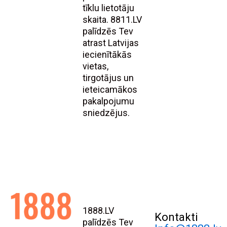
tīklu lietotāju
skaita. 8811.LV
palīdzēs Tev
atrast Latvijas
iecienītākās
vietas,
tirgotājus un
ieteicamākos
pakalpojumu
sniedzējus.
1888.LV
Kontakti
palīdzēs Tev