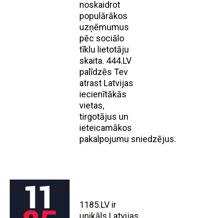
noskaidrot
populārākos
uzņēmumus
pēc sociālo
tīklu lietotāju
skaita. 444.LV
palīdzēs Tev
atrast Latvijas
iecienītākās
vietas,
tirgotājus un
ieteicamākos
pakalpojumu sniedzējus.
1185.LV ir
unikāls Latvijas