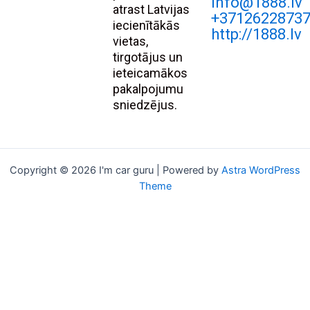
Info@1888.lv
atrast Latvijas
+3712622873
iecienītākās
http://1888.lv
vietas,
tirgotājus un
ieteicamākos
pakalpojumu
sniedzējus.
Copyright © 2026 I'm car guru | Powered by
Astra WordPress
Theme