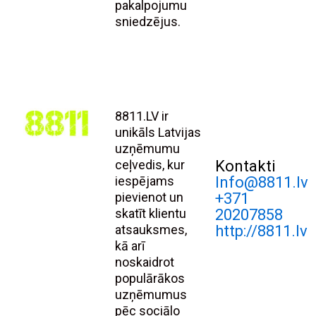
pakalpojumu
sniedzējus.
8811.LV ir
unikāls Latvijas
uzņēmumu
ceļvedis, kur
Kontakti
iespējams
Info@8811.lv
pievienot un
+371
skatīt klientu
20207858
atsauksmes,
http://8811.lv
kā arī
noskaidrot
populārākos
uzņēmumus
pēc sociālo