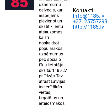
uzņēmumu
ceļvedis, kur
Kontakti
iespējams
Info@1185.lv
pievienot un
+3712575729
skatīt klientu
http://1185.lv
atsauksmes,
kā arī
noskaidrot
populārākos
uzņēmumus
pēc sociālo
tīklu lietotāju
skaita. 1185.LV
palīdzēs Tev
atrast Latvijas
iecienītākās
vietas,
tirgotājus un
ieteicamākos