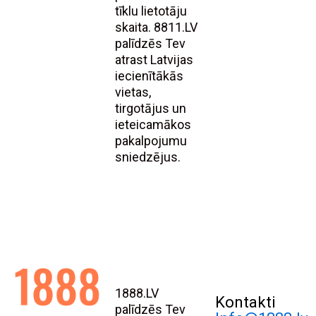
tīklu lietotāju
skaita. 8811.LV
palīdzēs Tev
atrast Latvijas
iecienītākās
vietas,
tirgotājus un
ieteicamākos
pakalpojumu
sniedzējus.
1888.LV
Kontakti
palīdzēs Tev