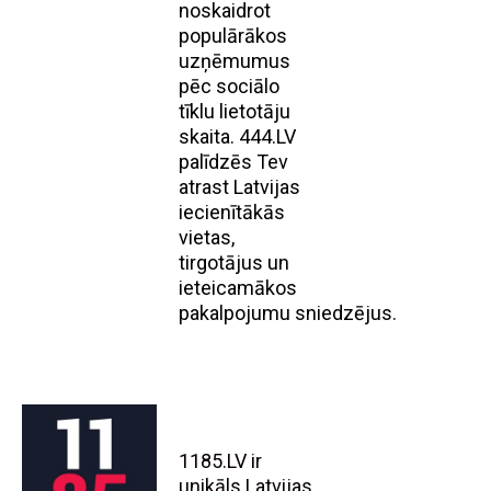
noskaidrot
populārākos
uzņēmumus
pēc sociālo
tīklu lietotāju
skaita. 444.LV
palīdzēs Tev
atrast Latvijas
iecienītākās
vietas,
tirgotājus un
ieteicamākos
pakalpojumu sniedzējus.
1185.LV ir
unikāls Latvijas