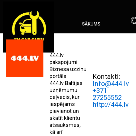
Skip
ENG
RU
to
content
SĀKUMS
444.lv
pakapojumi
Biznesa uzziņu
portāls
Kontakti:
444.lv Baltijas
Info@444.lv
uzņēmumu
+371
ceļvedis, kur
27255552
iespējams
http://444.lv
pievienot un
skatīt klientu
atsauksmes,
kā arī