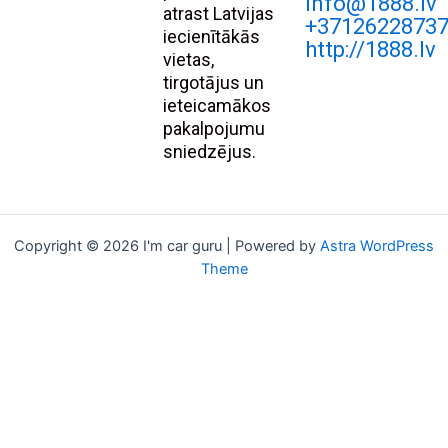
Info@1888.lv
atrast Latvijas
+3712622873
iecienītākās
http://1888.lv
vietas,
tirgotājus un
ieteicamākos
pakalpojumu
sniedzējus.
Copyright © 2026 I'm car guru | Powered by
Astra WordPress
Theme