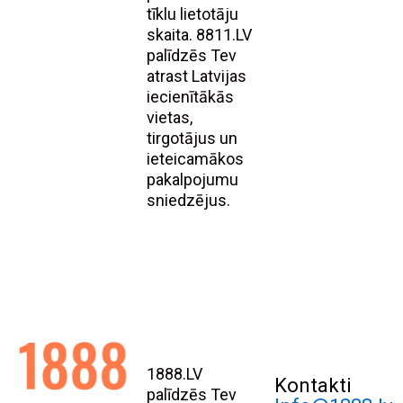
tīklu lietotāju
skaita. 8811.LV
palīdzēs Tev
atrast Latvijas
iecienītākās
vietas,
tirgotājus un
ieteicamākos
pakalpojumu
sniedzējus.
1888.LV
Kontakti
palīdzēs Tev