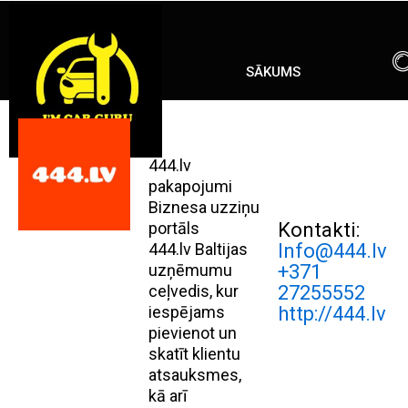
Skip
ENG
RU
to
content
SĀKUMS
444.lv
pakapojumi
Biznesa uzziņu
portāls
Kontakti:
444.lv Baltijas
Info@444.lv
uzņēmumu
+371
ceļvedis, kur
27255552
iespējams
http://444.lv
pievienot un
skatīt klientu
atsauksmes,
kā arī