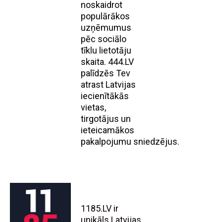
noskaidrot
populārākos
uzņēmumus
pēc sociālo
tīklu lietotāju
skaita. 444.LV
palīdzēs Tev
atrast Latvijas
iecienītākās
vietas,
tirgotājus un
ieteicamākos
pakalpojumu sniedzējus.
1185.LV ir
unikāls Latvijas