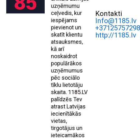
uzņēmumu
ceļvedis, kur
Kontakti
iespējams
Info@1185.lv
pievienot un
+3712575729
skatīt klientu
http://1185.lv
atsauksmes,
kā arī
noskaidrot
populārākos
uzņēmumus
pēc sociālo
tīklu lietotāju
skaita. 1185.LV
palīdzēs Tev
atrast Latvijas
iecienītākās
vietas,
tirgotājus un
ieteicamākos