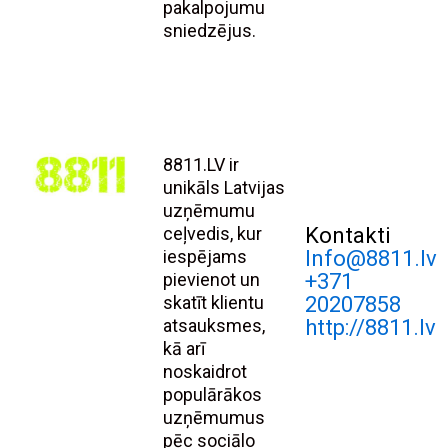
pakalpojumu
sniedzējus.
8811.LV ir
unikāls Latvijas
uzņēmumu
ceļvedis, kur
Kontakti
iespējams
Info@8811.lv
pievienot un
+371
skatīt klientu
20207858
atsauksmes,
http://8811.lv
kā arī
noskaidrot
populārākos
uzņēmumus
pēc sociālo