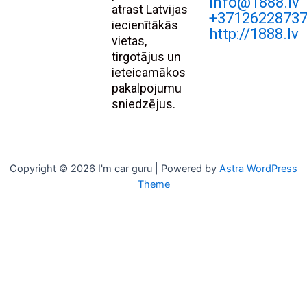
Info@1888.lv
atrast Latvijas
+3712622873
iecienītākās
http://1888.lv
vietas,
tirgotājus un
ieteicamākos
pakalpojumu
sniedzējus.
Copyright © 2026 I'm car guru | Powered by
Astra WordPress
Theme