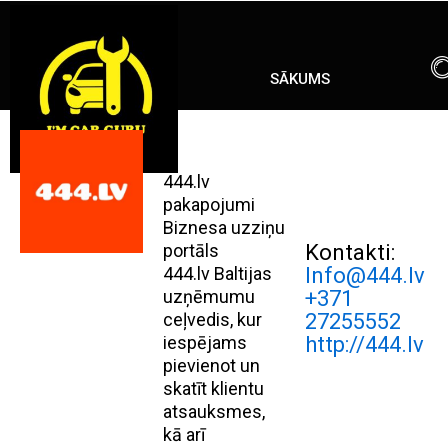
Skip
ENG
RU
to
content
SĀKUMS
444.lv
pakapojumi
Biznesa uzziņu
portāls
Kontakti:
444.lv Baltijas
Info@444.lv
uzņēmumu
+371
ceļvedis, kur
27255552
iespējams
http://444.lv
pievienot un
skatīt klientu
atsauksmes,
kā arī