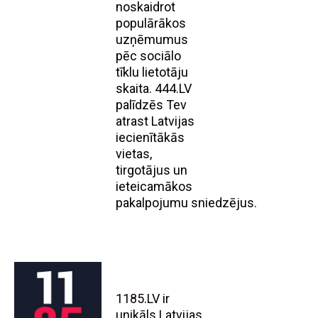
noskaidrot
populārākos
uzņēmumus
pēc sociālo
tīklu lietotāju
skaita. 444.LV
palīdzēs Tev
atrast Latvijas
iecienītākās
vietas,
tirgotājus un
ieteicamākos
pakalpojumu sniedzējus.
1185.LV ir
unikāls Latvijas