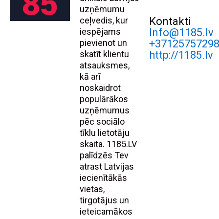
uzņēmumu
ceļvedis, kur
Kontakti
iespējams
Info@1185.lv
pievienot un
+3712575729
skatīt klientu
http://1185.lv
atsauksmes,
kā arī
noskaidrot
populārākos
uzņēmumus
pēc sociālo
tīklu lietotāju
skaita. 1185.LV
palīdzēs Tev
atrast Latvijas
iecienītākās
vietas,
tirgotājus un
ieteicamākos