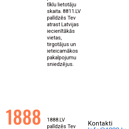
tīklu lietotāju
skaita. 8811.LV
palīdzēs Tev
atrast Latvijas
iecienītākās
vietas,
tirgotājus un
ieteicamākos
pakalpojumu
sniedzējus.
1888.LV
Kontakti
palīdzēs Tev