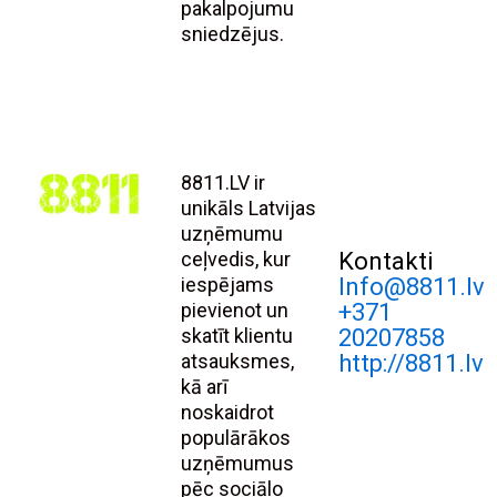
pakalpojumu
sniedzējus.
8811.LV ir
unikāls Latvijas
uzņēmumu
ceļvedis, kur
Kontakti
iespējams
Info@8811.lv
pievienot un
+371
skatīt klientu
20207858
atsauksmes,
http://8811.lv
kā arī
noskaidrot
populārākos
uzņēmumus
pēc sociālo