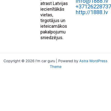
Info@1888.lv
atrast Latvijas
+3712622873
iecienītākās
http://1888.lv
vietas,
tirgotājus un
ieteicamākos
pakalpojumu
sniedzējus.
Copyright © 2026 I'm car guru | Powered by
Astra WordPress
Theme