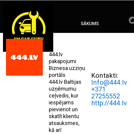
Skip
ENG
RU
to
content
SĀKUMS
444.lv
pakapojumi
Biznesa uzziņu
portāls
Kontakti:
444.lv Baltijas
Info@444.lv
uzņēmumu
+371
ceļvedis, kur
27255552
iespējams
http://444.lv
pievienot un
skatīt klientu
atsauksmes,
kā arī