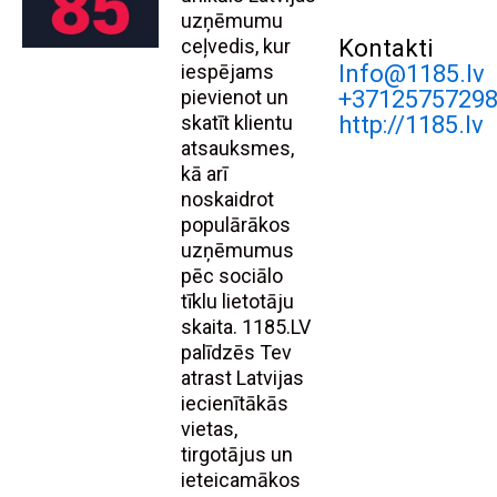
uzņēmumu
ceļvedis, kur
Kontakti
iespējams
Info@1185.lv
pievienot un
+3712575729
skatīt klientu
http://1185.lv
atsauksmes,
kā arī
noskaidrot
populārākos
uzņēmumus
pēc sociālo
tīklu lietotāju
skaita. 1185.LV
palīdzēs Tev
atrast Latvijas
iecienītākās
vietas,
tirgotājus un
ieteicamākos