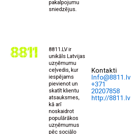
pakalpojumu
sniedzējus.
8811.LV ir
unikāls Latvijas
uzņēmumu
ceļvedis, kur
Kontakti
iespējams
Info@8811.lv
pievienot un
+371
skatīt klientu
20207858
atsauksmes,
http://8811.lv
kā arī
noskaidrot
populārākos
uzņēmumus
pēc sociālo