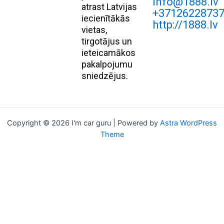
Info@1888.lv
atrast Latvijas
+3712622873
iecienītākās
http://1888.lv
vietas,
tirgotājus un
ieteicamākos
pakalpojumu
sniedzējus.
Copyright © 2026 I'm car guru | Powered by
Astra WordPress
Theme