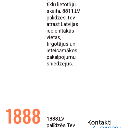
tīklu lietotāju
skaita. 8811.LV
palīdzēs Tev
atrast Latvijas
iecienītākās
vietas,
tirgotājus un
ieteicamākos
pakalpojumu
sniedzējus.
1888.LV
Kontakti
palīdzēs Tev