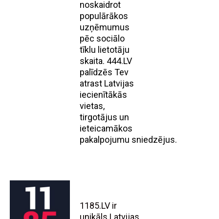
noskaidrot
populārākos
uzņēmumus
pēc sociālo
tīklu lietotāju
skaita. 444.LV
palīdzēs Tev
atrast Latvijas
iecienītākās
vietas,
tirgotājus un
ieteicamākos
pakalpojumu sniedzējus.
1185.LV ir
unikāls Latvijas