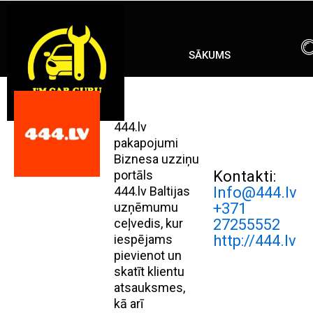
Skip
ENG
RU
to
content
SĀKUMS
444.lv
pakapojumi
Biznesa uzziņu
portāls
Kontakti:
444.lv Baltijas
Info@444.lv
uzņēmumu
+371
ceļvedis, kur
27255552
iespējams
http://444.lv
pievienot un
skatīt klientu
atsauksmes,
kā arī