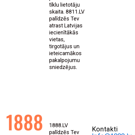
tīklu lietotāju
skaita. 8811.LV
palīdzēs Tev
atrast Latvijas
iecienītākās
vietas,
tirgotājus un
ieteicamākos
pakalpojumu
sniedzējus.
1888.LV
Kontakti
palīdzēs Tev