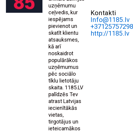
uzņēmumu
ceļvedis, kur
Kontakti
iespējams
Info@1185.lv
pievienot un
+3712575729
skatīt klientu
http://1185.lv
atsauksmes,
kā arī
noskaidrot
populārākos
uzņēmumus
pēc sociālo
tīklu lietotāju
skaita. 1185.LV
palīdzēs Tev
atrast Latvijas
iecienītākās
vietas,
tirgotājus un
ieteicamākos