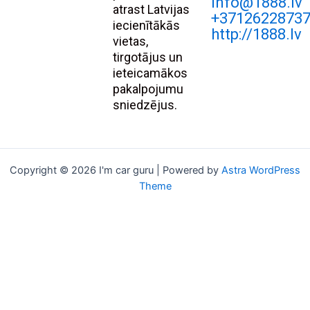
Info@1888.lv
atrast Latvijas
+3712622873
iecienītākās
http://1888.lv
vietas,
tirgotājus un
ieteicamākos
pakalpojumu
sniedzējus.
Copyright © 2026 I'm car guru | Powered by
Astra WordPress
Theme