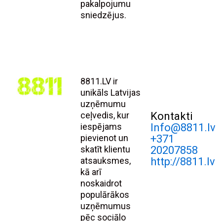
pakalpojumu
sniedzējus.
8811.LV ir
unikāls Latvijas
uzņēmumu
ceļvedis, kur
Kontakti
iespējams
Info@8811.lv
pievienot un
+371
skatīt klientu
20207858
atsauksmes,
http://8811.lv
kā arī
noskaidrot
populārākos
uzņēmumus
pēc sociālo