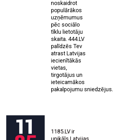
noskaidrot
populārākos
uzņēmumus
pēc sociālo
tīklu lietotāju
skaita. 444.LV
palīdzēs Tev
atrast Latvijas
iecienītākās
vietas,
tirgotājus un
ieteicamākos
pakalpojumu sniedzējus.
1185.LV ir
unikāls Latvijas