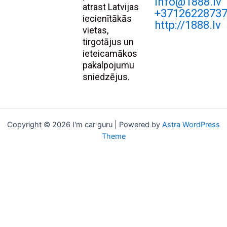
Info@1888.lv
atrast Latvijas
+3712622873
iecienītākās
http://1888.lv
vietas,
tirgotājus un
ieteicamākos
pakalpojumu
sniedzējus.
Copyright © 2026 I'm car guru | Powered by
Astra WordPress
Theme