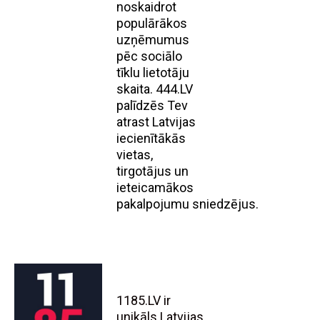
noskaidrot
populārākos
uzņēmumus
pēc sociālo
tīklu lietotāju
skaita. 444.LV
palīdzēs Tev
atrast Latvijas
iecienītākās
vietas,
tirgotājus un
ieteicamākos
pakalpojumu sniedzējus.
1185.LV ir
unikāls Latvijas