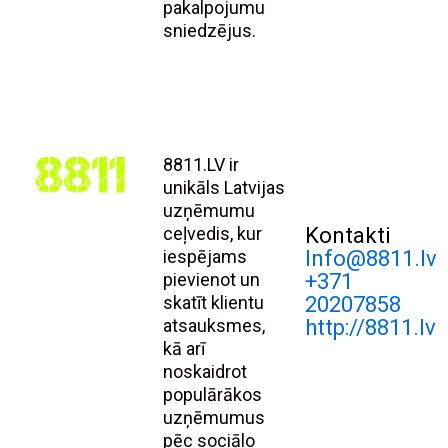
pakalpojumu
sniedzējus.
8811.LV ir
unikāls Latvijas
uzņēmumu
ceļvedis, kur
Kontakti
iespējams
Info@8811.lv
pievienot un
+371
skatīt klientu
20207858
atsauksmes,
http://8811.lv
kā arī
noskaidrot
populārākos
uzņēmumus
pēc sociālo