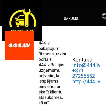
Skip
ENG
RU
to
content
SĀKUMS
444.lv
pakapojumi
Biznesa uzziņu
portāls
Kontakti:
444.lv Baltijas
Info@444.lv
uzņēmumu
+371
ceļvedis, kur
27255552
iespējams
http://444.lv
pievienot un
skatīt klientu
atsauksmes,
kā arī