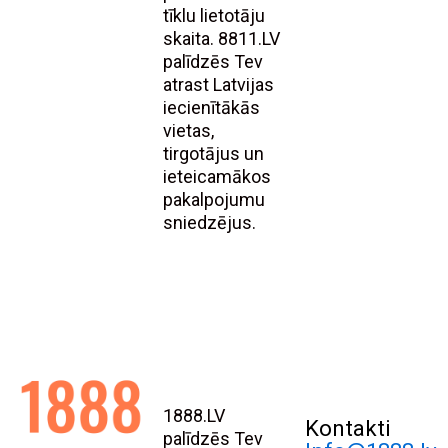
tīklu lietotāju
skaita. 8811.LV
palīdzēs Tev
atrast Latvijas
iecienītākās
vietas,
tirgotājus un
ieteicamākos
pakalpojumu
sniedzējus.
1888.LV
Kontakti
palīdzēs Tev