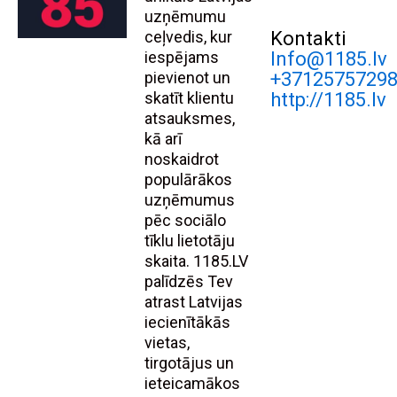
uzņēmumu
ceļvedis, kur
Kontakti
iespējams
Info@1185.lv
pievienot un
+3712575729
skatīt klientu
http://1185.lv
atsauksmes,
kā arī
noskaidrot
populārākos
uzņēmumus
pēc sociālo
tīklu lietotāju
skaita. 1185.LV
palīdzēs Tev
atrast Latvijas
iecienītākās
vietas,
tirgotājus un
ieteicamākos