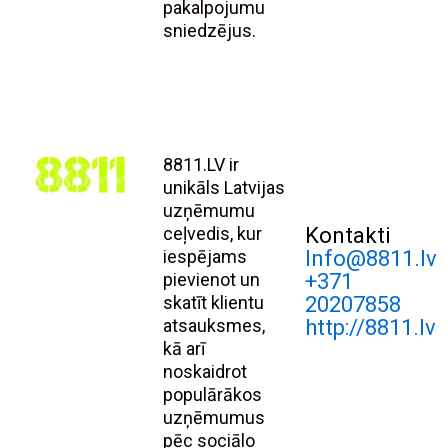
pakalpojumu
sniedzējus.
8811.LV ir
unikāls Latvijas
uzņēmumu
ceļvedis, kur
Kontakti
iespējams
Info@8811.lv
pievienot un
+371
skatīt klientu
20207858
atsauksmes,
http://8811.lv
kā arī
noskaidrot
populārākos
uzņēmumus
pēc sociālo