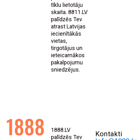
tīklu lietotāju
skaita. 8811.LV
palīdzēs Tev
atrast Latvijas
iecienītākās
vietas,
tirgotājus un
ieteicamākos
pakalpojumu
sniedzējus.
1888.LV
Kontakti
palīdzēs Tev