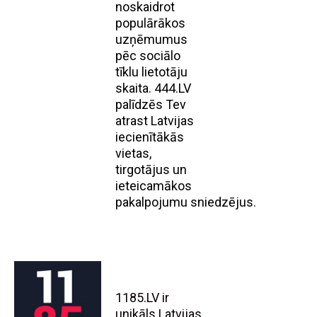
noskaidrot
populārākos
uzņēmumus
pēc sociālo
tīklu lietotāju
skaita. 444.LV
palīdzēs Tev
atrast Latvijas
iecienītākās
vietas,
tirgotājus un
ieteicamākos
pakalpojumu sniedzējus.
1185.LV ir
unikāls Latvijas