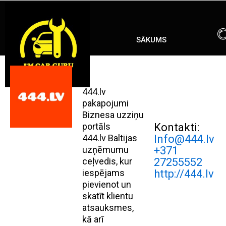
Skip
ENG
RU
to
content
SĀKUMS
444.lv
pakapojumi
Biznesa uzziņu
portāls
Kontakti:
444.lv Baltijas
Info@444.lv
uzņēmumu
+371
ceļvedis, kur
27255552
iespējams
http://444.lv
pievienot un
skatīt klientu
atsauksmes,
kā arī