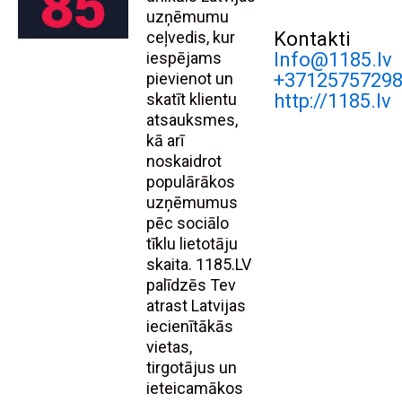
uzņēmumu
ceļvedis, kur
Kontakti
iespējams
Info@1185.lv
pievienot un
+3712575729
skatīt klientu
http://1185.lv
atsauksmes,
kā arī
noskaidrot
populārākos
uzņēmumus
pēc sociālo
tīklu lietotāju
skaita. 1185.LV
palīdzēs Tev
atrast Latvijas
iecienītākās
vietas,
tirgotājus un
ieteicamākos