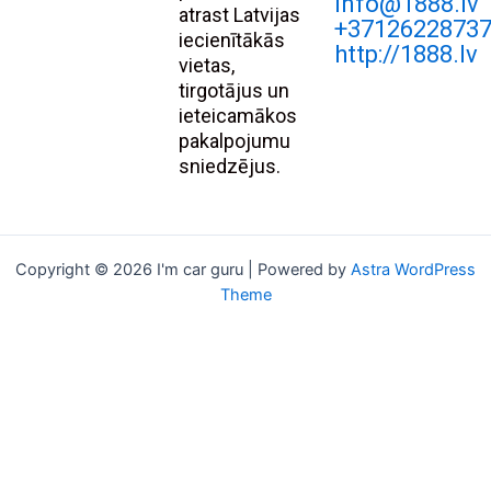
Info@1888.lv
atrast Latvijas
+3712622873
iecienītākās
http://1888.lv
vietas,
tirgotājus un
ieteicamākos
pakalpojumu
sniedzējus.
Copyright © 2026 I'm car guru | Powered by
Astra WordPress
Theme