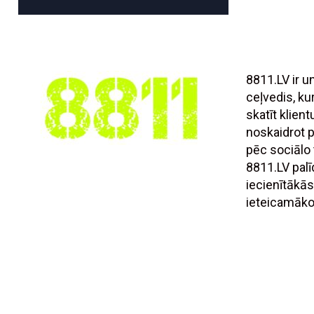
8811.LV ir 
ceļvedis, ku
skatīt klien
noskaidrot
pēc sociālo t
8811.LV palī
iecienītākās
ieteicamāko