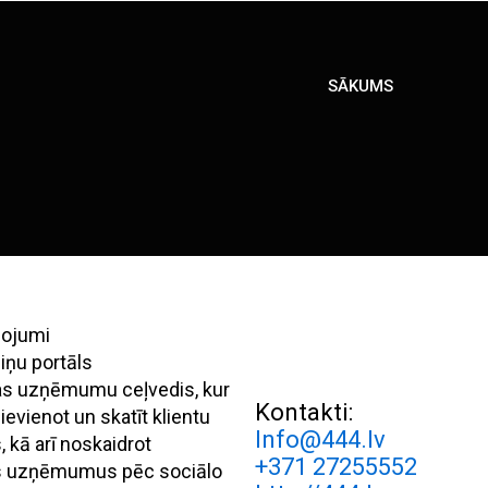
SĀKUMS
pojumi
iņu portāls
ijas uzņēmumu ceļvedis, kur
Kontakti:
evienot un skatīt klientu
Info@444.lv
 kā arī noskaidrot
+371 27255552
s uzņēmumus pēc sociālo