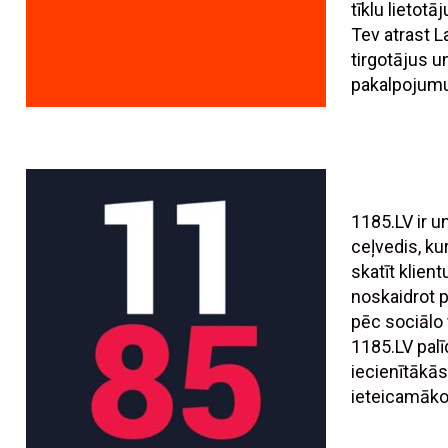
tīklu lietotā
Tev atrast L
tirgotājus 
pakalpojumu
1185.LV ir 
ceļvedis, ku
skatīt klien
noskaidrot
pēc sociālo t
1185.LV palī
iecienītākās
ieteicamāko