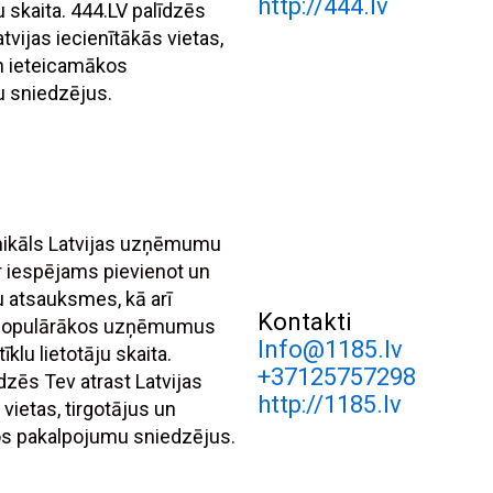
http://444.lv
ju skaita. 444.LV palīdzēs
atvijas iecienītākās vietas,
un ieteicamākos
 sniedzējus.
unikāls Latvijas uzņēmumu
r iespējams pievienot un
tu atsauksmes, kā arī
Kontakti
 populārākos uzņēmumus
Info@1185.lv
īklu lietotāju skaita.
+37125757298
dzēs Tev atrast Latvijas
http://1185.lv
 vietas, tirgotājus un
s pakalpojumu sniedzējus.