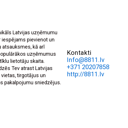
unikāls Latvijas uzņēmumu
r iespējams pievienot un
tu atsauksmes, kā arī
Kontakti
 populārākos uzņēmumus
Info@8811.lv
īklu lietotāju skaita.
+371 20207858
dzēs Tev atrast Latvijas
http://8811.lv
 vietas, tirgotājus un
s pakalpojumu sniedzējus.