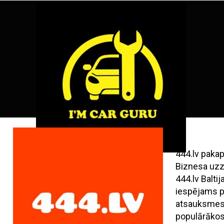
Skip
ENG
RU
to
content
444.lv paka
Biznesa uzz
444.lv Balt
iespējams pi
atsauksmes,
populārāko