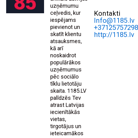
uzņēmumu
ceļvedis, kur
Kontakti
iespējams
Info@1185.lv
pievienot un
+3712575729
skatīt klientu
http://1185.lv
atsauksmes,
kā arī
noskaidrot
populārākos
uzņēmumus
pēc sociālo
tīklu lietotāju
skaita. 1185.LV
palīdzēs Tev
atrast Latvijas
iecienītākās
vietas,
tirgotājus un
ieteicamākos