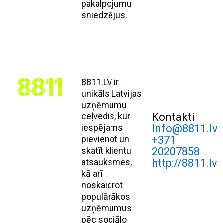
pakalpojumu
sniedzējus.
8811.LV ir
unikāls Latvijas
uzņēmumu
ceļvedis, kur
Kontakti
iespējams
Info@8811.lv
pievienot un
+371
skatīt klientu
20207858
atsauksmes,
http://8811.lv
kā arī
noskaidrot
populārākos
uzņēmumus
pēc sociālo