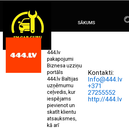
Skip
ENG
RU
to
content
SĀKUMS
444.lv
pakapojumi
Biznesa uzziņu
portāls
Kontakti:
444.lv Baltijas
Info@444.lv
uzņēmumu
+371
ceļvedis, kur
27255552
iespējams
http://444.lv
pievienot un
skatīt klientu
atsauksmes,
kā arī