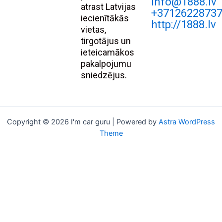
Info@1888.lv
atrast Latvijas
+3712622873
iecienītākās
http://1888.lv
vietas,
tirgotājus un
ieteicamākos
pakalpojumu
sniedzējus.
Copyright © 2026 I'm car guru | Powered by
Astra WordPress
Theme