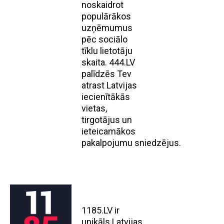
noskaidrot
populārākos
uzņēmumus
pēc sociālo
tīklu lietotāju
skaita. 444.LV
palīdzēs Tev
atrast Latvijas
iecienītākās
vietas,
tirgotājus un
ieteicamākos
pakalpojumu sniedzējus.
1185.LV ir
unikāls Latvijas