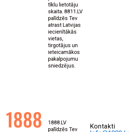
tīklu lietotāju
skaita. 8811.LV
palīdzēs Tev
atrast Latvijas
iecienītākās
vietas,
tirgotājus un
ieteicamākos
pakalpojumu
sniedzējus.
1888.LV
Kontakti
palīdzēs Tev