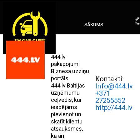
Skip
ENG
RU
to
content
SĀKUMS
444.lv
pakapojumi
Biznesa uzziņu
portāls
Kontakti:
444.lv Baltijas
Info@444.lv
uzņēmumu
+371
ceļvedis, kur
27255552
iespējams
http://444.lv
pievienot un
skatīt klientu
atsauksmes,
kā arī