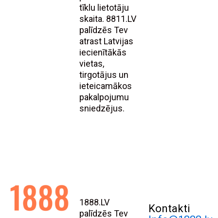
tīklu lietotāju
skaita. 8811.LV
palīdzēs Tev
atrast Latvijas
iecienītākās
vietas,
tirgotājus un
ieteicamākos
pakalpojumu
sniedzējus.
1888.LV
Kontakti
palīdzēs Tev