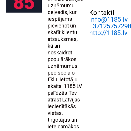
uzņēmumu
ceļvedis, kur
Kontakti
iespējams
Info@1185.lv
pievienot un
+3712575729
skatīt klientu
http://1185.lv
atsauksmes,
kā arī
noskaidrot
populārākos
uzņēmumus
pēc sociālo
tīklu lietotāju
skaita. 1185.LV
palīdzēs Tev
atrast Latvijas
iecienītākās
vietas,
tirgotājus un
ieteicamākos