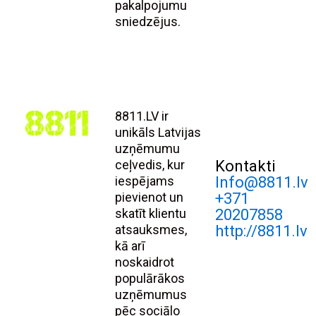
pakalpojumu
sniedzējus.
8811.LV ir
unikāls Latvijas
uzņēmumu
ceļvedis, kur
Kontakti
iespējams
Info@8811.lv
pievienot un
+371
skatīt klientu
20207858
atsauksmes,
http://8811.lv
kā arī
noskaidrot
populārākos
uzņēmumus
pēc sociālo