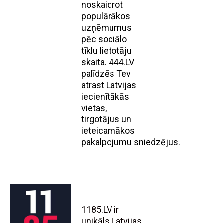
noskaidrot
populārākos
uzņēmumus
pēc sociālo
tīklu lietotāju
skaita. 444.LV
palīdzēs Tev
atrast Latvijas
iecienītākās
vietas,
tirgotājus un
ieteicamākos
pakalpojumu sniedzējus.
1185.LV ir
unikāls Latvijas