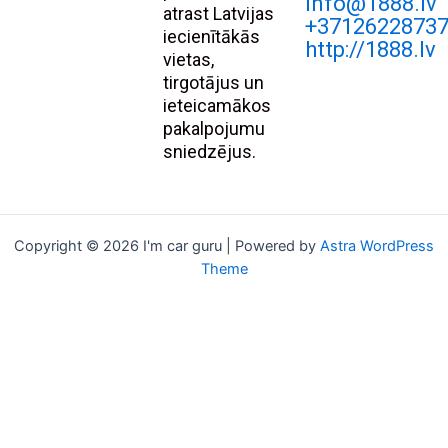
Info@1888.lv
atrast Latvijas
+3712622873
iecienītākās
http://1888.lv
vietas,
tirgotājus un
ieteicamākos
pakalpojumu
sniedzējus.
Copyright © 2026 I'm car guru | Powered by
Astra WordPress
Theme