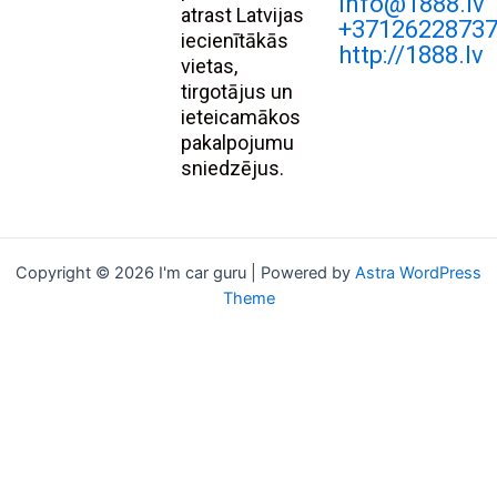
Info@1888.lv
atrast Latvijas
+3712622873
iecienītākās
http://1888.lv
vietas,
tirgotājus un
ieteicamākos
pakalpojumu
sniedzējus.
Copyright © 2026 I'm car guru | Powered by
Astra WordPress
Theme