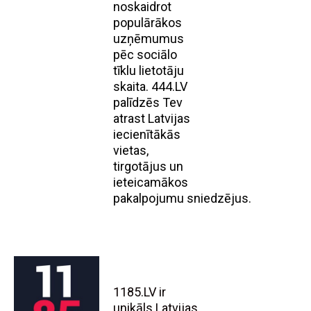
noskaidrot
populārākos
uzņēmumus
pēc sociālo
tīklu lietotāju
skaita. 444.LV
palīdzēs Tev
atrast Latvijas
iecienītākās
vietas,
tirgotājus un
ieteicamākos
pakalpojumu sniedzējus.
1185.LV ir
unikāls Latvijas