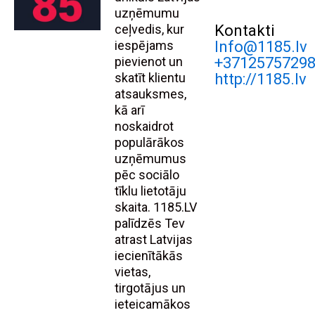
uzņēmumu
ceļvedis, kur
Kontakti
iespējams
Info@1185.lv
pievienot un
+3712575729
skatīt klientu
http://1185.lv
atsauksmes,
kā arī
noskaidrot
populārākos
uzņēmumus
pēc sociālo
tīklu lietotāju
skaita. 1185.LV
palīdzēs Tev
atrast Latvijas
iecienītākās
vietas,
tirgotājus un
ieteicamākos