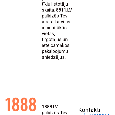
tīklu lietotāju
skaita. 8811.LV
palīdzēs Tev
atrast Latvijas
iecienītākās
vietas,
tirgotājus un
ieteicamākos
pakalpojumu
sniedzējus.
1888.LV
Kontakti
palīdzēs Tev