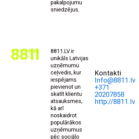
pakalpojumu
sniedzējus.
8811.LV ir
unikāls Latvijas
uzņēmumu
ceļvedis, kur
Kontakti
iespējams
Info@8811.lv
pievienot un
+371
skatīt klientu
20207858
atsauksmes,
http://8811.lv
kā arī
noskaidrot
populārākos
uzņēmumus
pēc sociālo