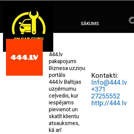
Skip
ENG
RU
to
content
SĀKUMS
444.lv
pakapojumi
Biznesa uzziņu
portāls
Kontakti:
444.lv Baltijas
Info@444.lv
uzņēmumu
+371
ceļvedis, kur
27255552
iespējams
http://444.lv
pievienot un
skatīt klientu
atsauksmes,
kā arī