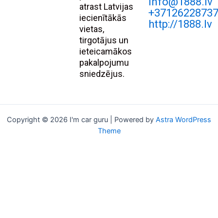
Info@1888.lv
atrast Latvijas
+3712622873
iecienītākās
http://1888.lv
vietas,
tirgotājus un
ieteicamākos
pakalpojumu
sniedzējus.
Copyright © 2026 I'm car guru | Powered by
Astra WordPress
Theme