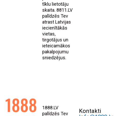
tīklu lietotāju
skaita. 8811.LV
palīdzēs Tev
atrast Latvijas
iecienītākās
vietas,
tirgotājus un
ieteicamākos
pakalpojumu
sniedzējus.
1888.LV
Kontakti
palīdzēs Tev