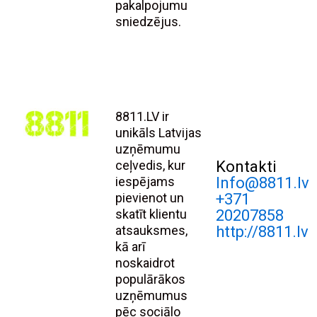
pakalpojumu
sniedzējus.
8811.LV ir
unikāls Latvijas
uzņēmumu
ceļvedis, kur
Kontakti
iespējams
Info@8811.lv
pievienot un
+371
skatīt klientu
20207858
atsauksmes,
http://8811.lv
kā arī
noskaidrot
populārākos
uzņēmumus
pēc sociālo