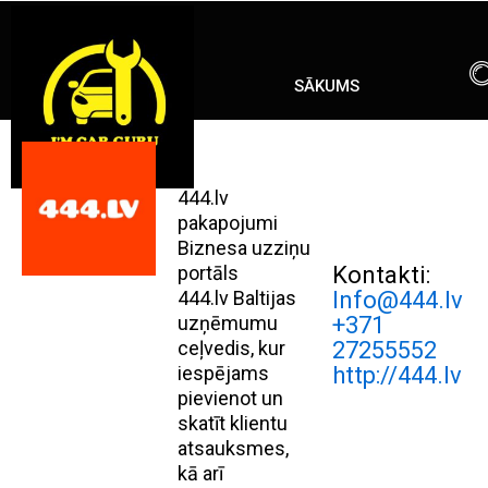
Skip
ENG
RU
to
content
SĀKUMS
444.lv
pakapojumi
Biznesa uzziņu
portāls
Kontakti:
444.lv Baltijas
Info@444.lv
uzņēmumu
+371
ceļvedis, kur
27255552
iespējams
http://444.lv
pievienot un
skatīt klientu
atsauksmes,
kā arī