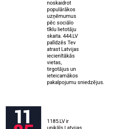
noskaidrot
populārākos
uzņēmumus
pēc sociālo
tīklu lietotāju
skaita. 444.LV
palīdzēs Tev
atrast Latvijas
iecienītākās
vietas,
tirgotājus un
ieteicamākos
pakalpojumu sniedzējus.
1185.LV ir
unikāls Latvijas