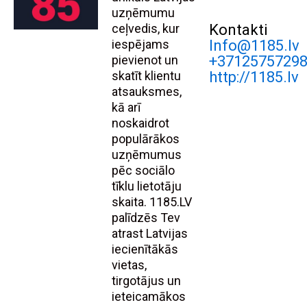
uzņēmumu
ceļvedis, kur
Kontakti
iespējams
Info@1185.lv
pievienot un
+3712575729
skatīt klientu
http://1185.lv
atsauksmes,
kā arī
noskaidrot
populārākos
uzņēmumus
pēc sociālo
tīklu lietotāju
skaita. 1185.LV
palīdzēs Tev
atrast Latvijas
iecienītākās
vietas,
tirgotājus un
ieteicamākos