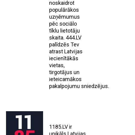
noskaidrot
populārākos
uzņēmumus
pēc sociālo
tīklu lietotāju
skaita. 444.LV
palīdzēs Tev
atrast Latvijas
iecienītākās
vietas,
tirgotājus un
ieteicamākos
pakalpojumu sniedzējus.
1185.LV ir
unikāls Latvijas