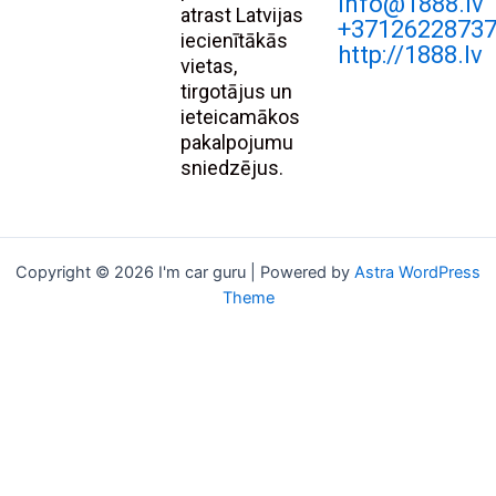
Info@1888.lv
atrast Latvijas
+3712622873
iecienītākās
http://1888.lv
vietas,
tirgotājus un
ieteicamākos
pakalpojumu
sniedzējus.
Copyright © 2026 I'm car guru | Powered by
Astra WordPress
Theme