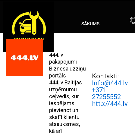
Skip
ENG
RU
to
content
SĀKUMS
444.lv
pakapojumi
Biznesa uzziņu
portāls
Kontakti:
444.lv Baltijas
Info@444.lv
uzņēmumu
+371
ceļvedis, kur
27255552
iespējams
http://444.lv
pievienot un
skatīt klientu
atsauksmes,
kā arī