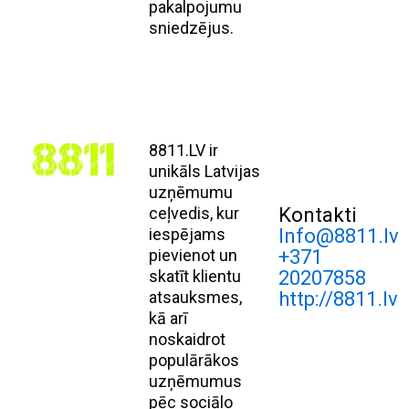
pakalpojumu
sniedzējus.
8811.LV ir
unikāls Latvijas
uzņēmumu
ceļvedis, kur
Kontakti
iespējams
Info@8811.lv
pievienot un
+371
skatīt klientu
20207858
atsauksmes,
http://8811.lv
kā arī
noskaidrot
populārākos
uzņēmumus
pēc sociālo