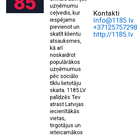
uzņēmumu
ceļvedis, kur
Kontakti
iespējams
Info@1185.lv
pievienot un
+3712575729
skatīt klientu
http://1185.lv
atsauksmes,
kā arī
noskaidrot
populārākos
uzņēmumus
pēc sociālo
tīklu lietotāju
skaita. 1185.LV
palīdzēs Tev
atrast Latvijas
iecienītākās
vietas,
tirgotājus un
ieteicamākos