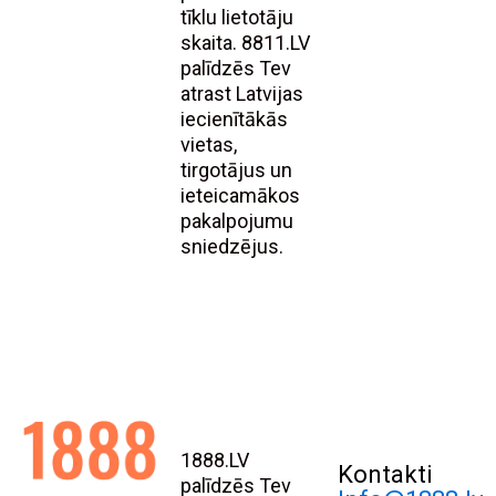
tīklu lietotāju
skaita. 8811.LV
palīdzēs Tev
atrast Latvijas
iecienītākās
vietas,
tirgotājus un
ieteicamākos
pakalpojumu
sniedzējus.
1888.LV
Kontakti
palīdzēs Tev