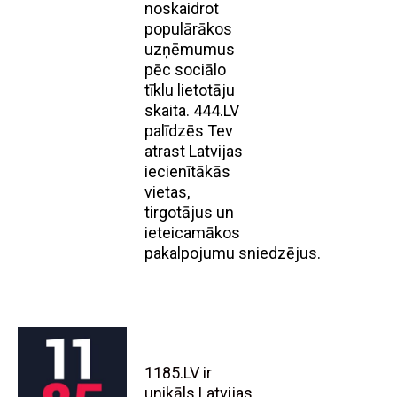
noskaidrot
populārākos
uzņēmumus
pēc sociālo
tīklu lietotāju
skaita. 444.LV
palīdzēs Tev
atrast Latvijas
iecienītākās
vietas,
tirgotājus un
ieteicamākos
pakalpojumu sniedzējus.
1185.LV ir
unikāls Latvijas