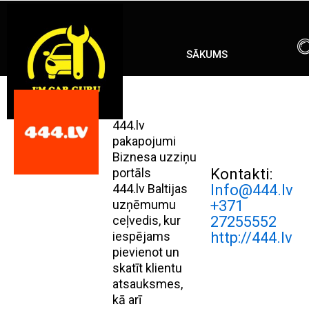
Skip
ENG
RU
to
content
SĀKUMS
444.lv
pakapojumi
Biznesa uzziņu
portāls
Kontakti:
444.lv Baltijas
Info@444.lv
uzņēmumu
+371
ceļvedis, kur
27255552
iespējams
http://444.lv
pievienot un
skatīt klientu
atsauksmes,
kā arī