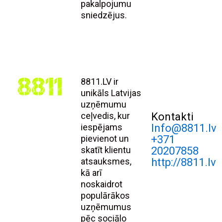
pakalpojumu
sniedzējus.
8811.LV ir
unikāls Latvijas
uzņēmumu
ceļvedis, kur
Kontakti
iespējams
Info@8811.lv
pievienot un
+371
skatīt klientu
20207858
atsauksmes,
http://8811.lv
kā arī
noskaidrot
populārākos
uzņēmumus
pēc sociālo