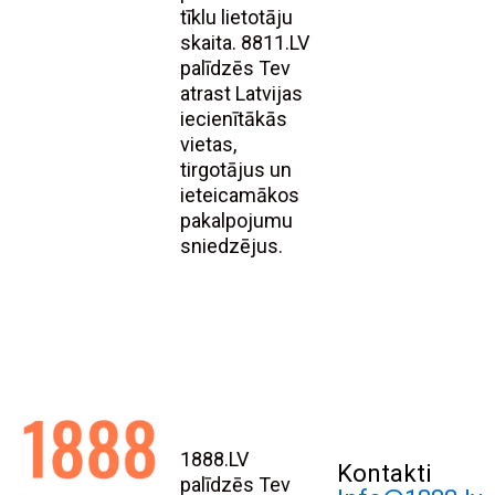
tīklu lietotāju
skaita. 8811.LV
palīdzēs Tev
atrast Latvijas
iecienītākās
vietas,
tirgotājus un
ieteicamākos
pakalpojumu
sniedzējus.
1888.LV
Kontakti
palīdzēs Tev