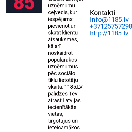
uzņēmumu
ceļvedis, kur
Kontakti
iespējams
Info@1185.lv
pievienot un
+3712575729
skatīt klientu
http://1185.lv
atsauksmes,
kā arī
noskaidrot
populārākos
uzņēmumus
pēc sociālo
tīklu lietotāju
skaita. 1185.LV
palīdzēs Tev
atrast Latvijas
iecienītākās
vietas,
tirgotājus un
ieteicamākos