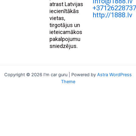
Info@1888.lv
atrast Latvijas
+3712622873
iecienītākās
http://1888.lv
vietas,
tirgotājus un
ieteicamākos
pakalpojumu
sniedzējus.
Copyright © 2026 I'm car guru | Powered by
Astra WordPress
Theme