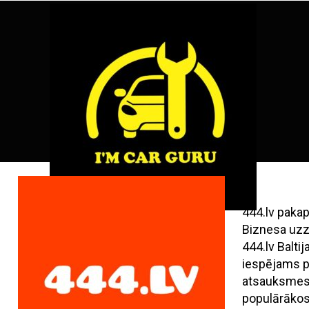
Skip
ENG
RU
to
content
444.lv paka
Biznesa uzz
444.lv Balt
iespējams pi
atsauksmes,
populārāko