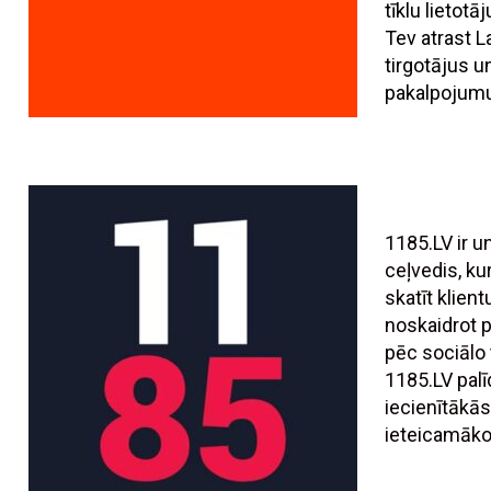
tīklu lietotā
Tev atrast L
tirgotājus 
pakalpojumu
1185.LV ir 
ceļvedis, ku
skatīt klien
noskaidrot
pēc sociālo t
1185.LV palī
iecienītākās
ieteicamāko