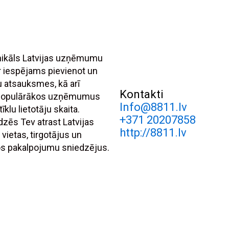
unikāls Latvijas uzņēmumu
r iespējams pievienot un
tu atsauksmes, kā arī
Kontakti
 populārākos uzņēmumus
Info@8811.lv
īklu lietotāju skaita.
+371 20207858
dzēs Tev atrast Latvijas
http://8811.lv
 vietas, tirgotājus un
s pakalpojumu sniedzējus.