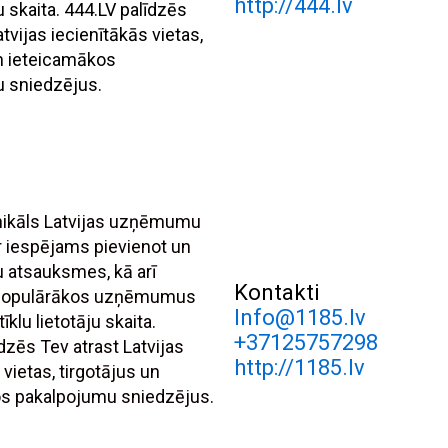
http://444.lv
ju skaita. 444.LV palīdzēs
atvijas iecienītākās vietas,
un ieteicamākos
 sniedzējus.
unikāls Latvijas uzņēmumu
r iespējams pievienot un
tu atsauksmes, kā arī
Kontakti
 populārākos uzņēmumus
Info@1185.lv
īklu lietotāju skaita.
+37125757298
dzēs Tev atrast Latvijas
http://1185.lv
 vietas, tirgotājus un
s pakalpojumu sniedzējus.