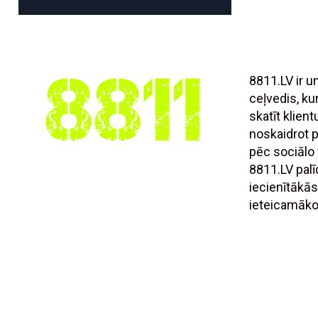
8811.LV ir 
ceļvedis, ku
skatīt klien
noskaidrot
pēc sociālo t
8811.LV palī
iecienītākās
ieteicamāko