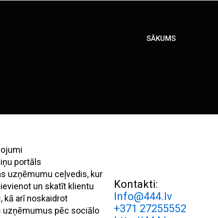
SĀKUMS
pojumi
iņu portāls
ijas uzņēmumu ceļvedis, kur
Kontakti:
evienot un skatīt klientu
Info@444.lv
 kā arī noskaidrot
+371 27255552
s uzņēmumus pēc sociālo