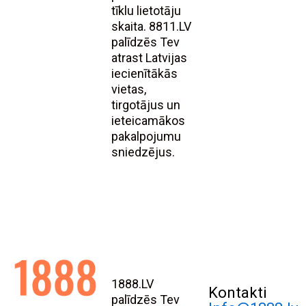
tīklu lietotāju
skaita. 8811.LV
palīdzēs Tev
atrast Latvijas
iecienītākās
vietas,
tirgotājus un
ieteicamākos
pakalpojumu
sniedzējus.
1888.LV
Kontakti
palīdzēs Tev