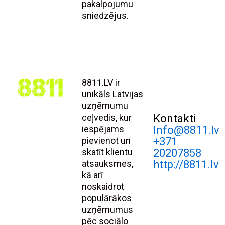
pakalpojumu
sniedzējus.
8811.LV ir
unikāls Latvijas
uzņēmumu
ceļvedis, kur
Kontakti
iespējams
Info@8811.lv
pievienot un
+371
skatīt klientu
20207858
atsauksmes,
http://8811.lv
kā arī
noskaidrot
populārākos
uzņēmumus
pēc sociālo