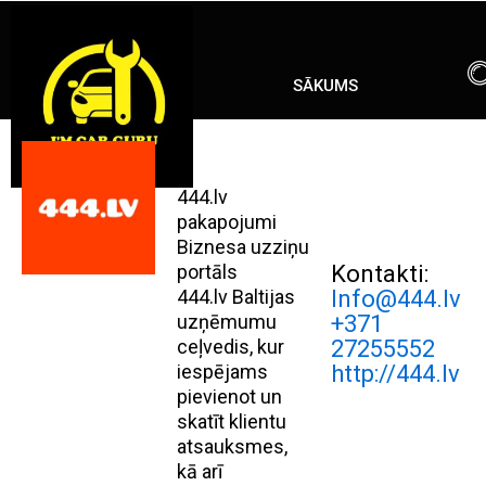
Skip
ENG
RU
to
content
SĀKUMS
444.lv
pakapojumi
Biznesa uzziņu
portāls
Kontakti:
444.lv Baltijas
Info@444.lv
uzņēmumu
+371
ceļvedis, kur
27255552
iespējams
http://444.lv
pievienot un
skatīt klientu
atsauksmes,
kā arī