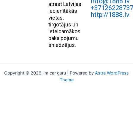
Info@1888.lv
atrast Latvijas
+3712622873
iecienītākās
http://1888.lv
vietas,
tirgotājus un
ieteicamākos
pakalpojumu
sniedzējus.
Copyright © 2026 I'm car guru | Powered by
Astra WordPress
Theme