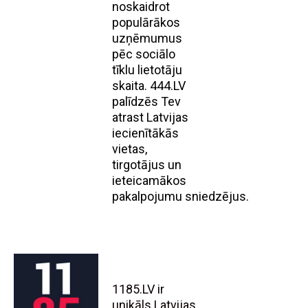
noskaidrot
populārākos
uzņēmumus
pēc sociālo
tīklu lietotāju
skaita. 444.LV
palīdzēs Tev
atrast Latvijas
iecienītākās
vietas,
tirgotājus un
ieteicamākos
pakalpojumu sniedzējus.
1185.LV ir
unikāls Latvijas