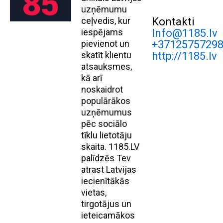
uzņēmumu
ceļvedis, kur
Kontakti
iespējams
Info@1185.lv
pievienot un
+3712575729
skatīt klientu
http://1185.lv
atsauksmes,
kā arī
noskaidrot
populārākos
uzņēmumus
pēc sociālo
tīklu lietotāju
skaita. 1185.LV
palīdzēs Tev
atrast Latvijas
iecienītākās
vietas,
tirgotājus un
ieteicamākos