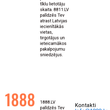
tīklu lietotāju
skaita. 8811.LV
palīdzēs Tev
atrast Latvijas
iecienītākās
vietas,
tirgotājus un
ieteicamākos
pakalpojumu
sniedzējus.
1888.LV
Kontakti
palīdzēs Tev