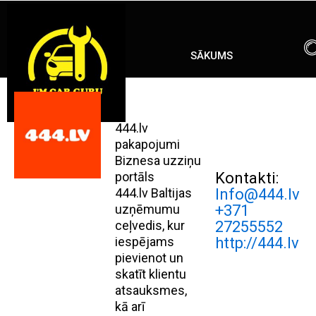
Skip
ENG
RU
to
content
SĀKUMS
444.lv
pakapojumi
Biznesa uzziņu
portāls
Kontakti:
444.lv Baltijas
Info@444.lv
uzņēmumu
+371
ceļvedis, kur
27255552
iespējams
http://444.lv
pievienot un
skatīt klientu
atsauksmes,
kā arī