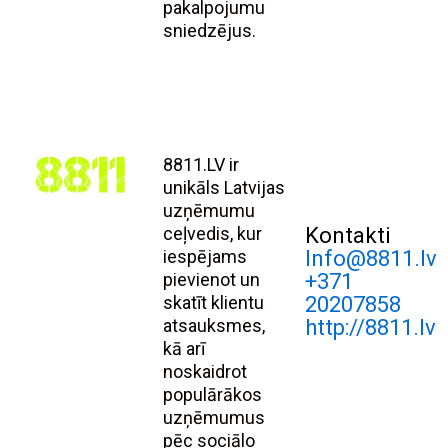
pakalpojumu
sniedzējus.
8811.LV ir
unikāls Latvijas
uzņēmumu
ceļvedis, kur
Kontakti
iespējams
Info@8811.lv
pievienot un
+371
skatīt klientu
20207858
atsauksmes,
http://8811.lv
kā arī
noskaidrot
populārākos
uzņēmumus
pēc sociālo