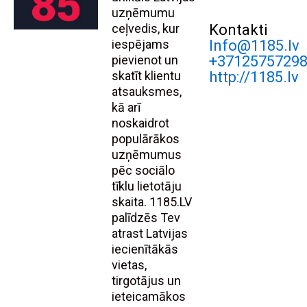
uzņēmumu
ceļvedis, kur
Kontakti
iespējams
Info@1185.lv
pievienot un
+3712575729
skatīt klientu
http://1185.lv
atsauksmes,
kā arī
noskaidrot
populārākos
uzņēmumus
pēc sociālo
tīklu lietotāju
skaita. 1185.LV
palīdzēs Tev
atrast Latvijas
iecienītākās
vietas,
tirgotājus un
ieteicamākos