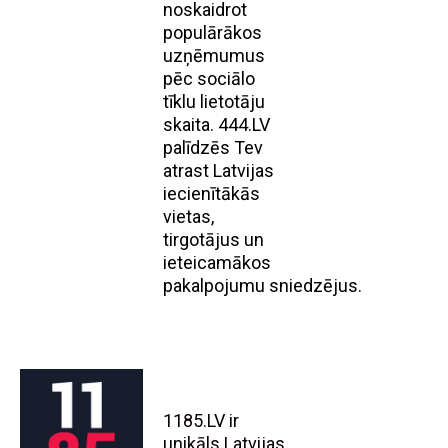
noskaidrot
populārākos
uzņēmumus
pēc sociālo
tīklu lietotāju
skaita. 444.LV
palīdzēs Tev
atrast Latvijas
iecienītākās
vietas,
tirgotājus un
ieteicamākos
pakalpojumu sniedzējus.
1185.LV ir
unikāls Latvijas