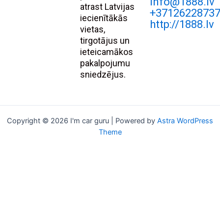
Info@1888.lv
atrast Latvijas
+3712622873
iecienītākās
http://1888.lv
vietas,
tirgotājus un
ieteicamākos
pakalpojumu
sniedzējus.
Copyright © 2026 I'm car guru | Powered by
Astra WordPress
Theme