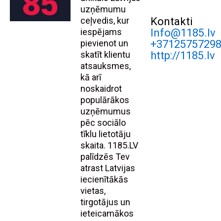
uzņēmumu
ceļvedis, kur
Kontakti
iespējams
Info@1185.lv
pievienot un
+3712575729
skatīt klientu
http://1185.lv
atsauksmes,
kā arī
noskaidrot
populārākos
uzņēmumus
pēc sociālo
tīklu lietotāju
skaita. 1185.LV
palīdzēs Tev
atrast Latvijas
iecienītākās
vietas,
tirgotājus un
ieteicamākos