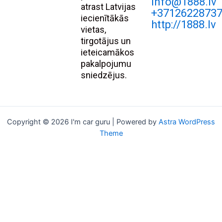
Info@1888.lv
atrast Latvijas
+3712622873
iecienītākās
http://1888.lv
vietas,
tirgotājus un
ieteicamākos
pakalpojumu
sniedzējus.
Copyright © 2026 I'm car guru | Powered by
Astra WordPress
Theme