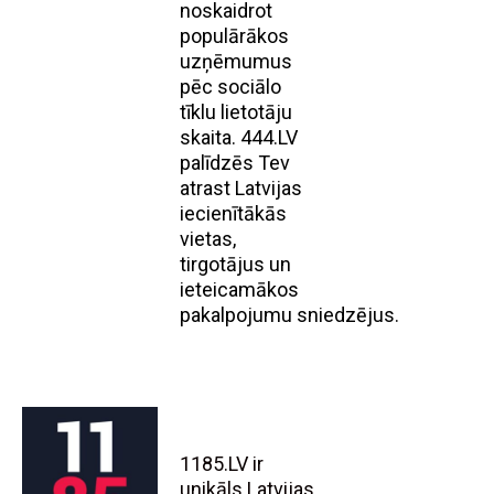
noskaidrot
populārākos
uzņēmumus
pēc sociālo
tīklu lietotāju
skaita. 444.LV
palīdzēs Tev
atrast Latvijas
iecienītākās
vietas,
tirgotājus un
ieteicamākos
pakalpojumu sniedzējus.
1185.LV ir
unikāls Latvijas