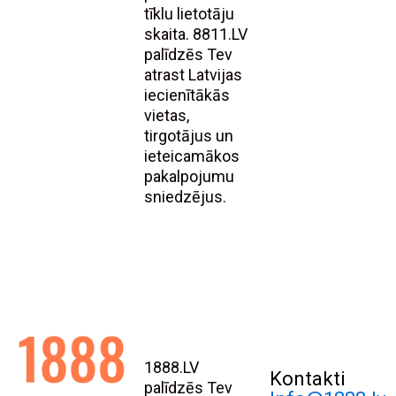
tīklu lietotāju
skaita. 8811.LV
palīdzēs Tev
atrast Latvijas
iecienītākās
vietas,
tirgotājus un
ieteicamākos
pakalpojumu
sniedzējus.
1888.LV
Kontakti
palīdzēs Tev