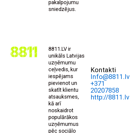
pakalpojumu
sniedzējus.
8811.LV ir
unikāls Latvijas
uzņēmumu
ceļvedis, kur
Kontakti
iespējams
Info@8811.lv
pievienot un
+371
skatīt klientu
20207858
atsauksmes,
http://8811.lv
kā arī
noskaidrot
populārākos
uzņēmumus
pēc sociālo