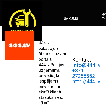
Skip
ENG
RU
to
content
SĀKUMS
444.lv
pakapojumi
Biznesa uzziņu
portāls
Kontakti:
444.lv Baltijas
Info@444.lv
uzņēmumu
+371
ceļvedis, kur
27255552
iespējams
http://444.lv
pievienot un
skatīt klientu
atsauksmes,
kā arī