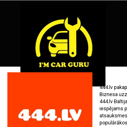
Skip
ENG
RU
to
content
444.lv paka
Biznesa uzz
444.lv Balt
iespējams pi
atsauksmes,
populārāko