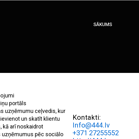
SĀKUMS
pojumi
iņu portāls
ijas uzņēmumu ceļvedis, kur
Kontakti:
evienot un skatīt klientu
Info@444.lv
 kā arī noskaidrot
+371 27255552
s uzņēmumus pēc sociālo