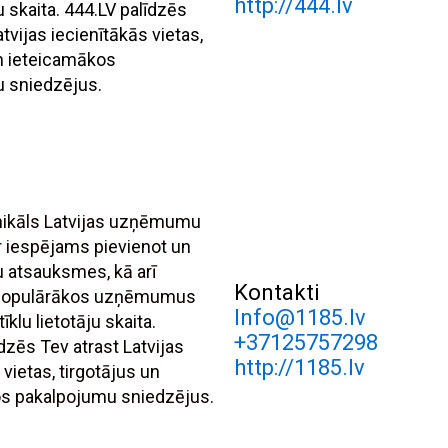
http://444.lv
ju skaita. 444.LV palīdzēs
atvijas iecienītākās vietas,
un ieteicamākos
 sniedzējus.
unikāls Latvijas uzņēmumu
r iespējams pievienot un
tu atsauksmes, kā arī
Kontakti
 populārākos uzņēmumus
Info@1185.lv
īklu lietotāju skaita.
+37125757298
dzēs Tev atrast Latvijas
http://1185.lv
 vietas, tirgotājus un
s pakalpojumu sniedzējus.