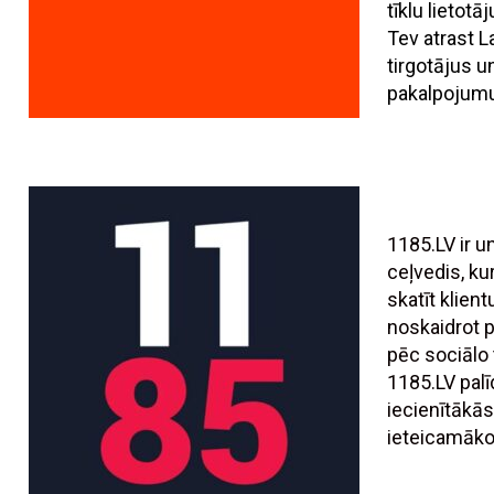
tīklu lietotā
Tev atrast L
tirgotājus 
pakalpojumu
1185.LV ir 
ceļvedis, ku
skatīt klien
noskaidrot
pēc sociālo t
1185.LV palī
iecienītākās
ieteicamāko