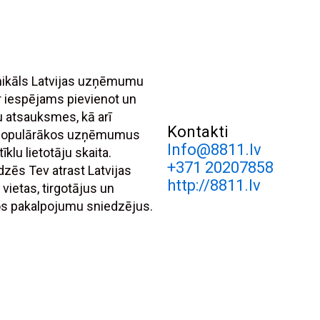
unikāls Latvijas uzņēmumu
r iespējams pievienot un
tu atsauksmes, kā arī
Kontakti
 populārākos uzņēmumus
Info@8811.lv
īklu lietotāju skaita.
+371 20207858
dzēs Tev atrast Latvijas
http://8811.lv
 vietas, tirgotājus un
s pakalpojumu sniedzējus.