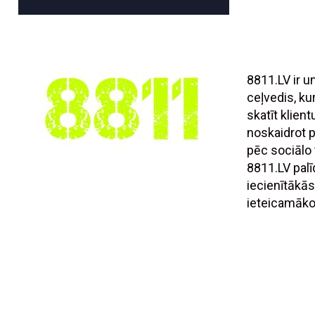
8811.LV ir 
ceļvedis, ku
skatīt klien
noskaidrot
pēc sociālo t
8811.LV palī
iecienītākās
ieteicamāko