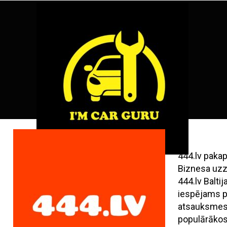
Skip
ENG
RU
to
content
444.lv paka
Biznesa uzz
444.lv Balt
iespējams pi
atsauksmes,
populārāko