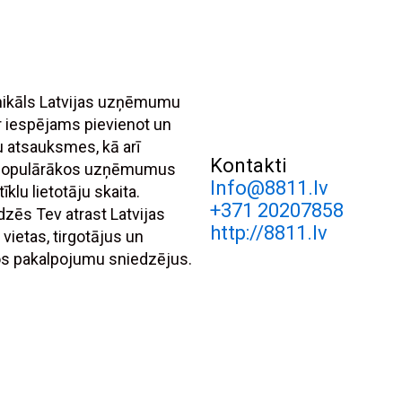
unikāls Latvijas uzņēmumu
r iespējams pievienot un
tu atsauksmes, kā arī
Kontakti
 populārākos uzņēmumus
Info@8811.lv
īklu lietotāju skaita.
+371 20207858
dzēs Tev atrast Latvijas
http://8811.lv
 vietas, tirgotājus un
s pakalpojumu sniedzējus.