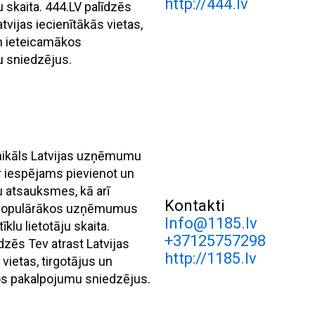
http://444.lv
ju skaita. 444.LV palīdzēs
atvijas iecienītākās vietas,
un ieteicamākos
 sniedzējus.
unikāls Latvijas uzņēmumu
r iespējams pievienot un
tu atsauksmes, kā arī
Kontakti
 populārākos uzņēmumus
Info@1185.lv
īklu lietotāju skaita.
+37125757298
dzēs Tev atrast Latvijas
http://1185.lv
 vietas, tirgotājus un
s pakalpojumu sniedzējus.