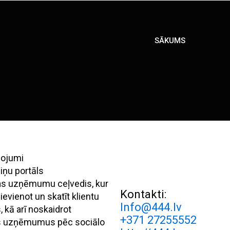
SĀKUMS
pojumi
iņu portāls
ijas uzņēmumu ceļvedis, kur
Kontakti:
evienot un skatīt klientu
Info@444.lv
 kā arī noskaidrot
+371 27255552
s uzņēmumus pēc sociālo