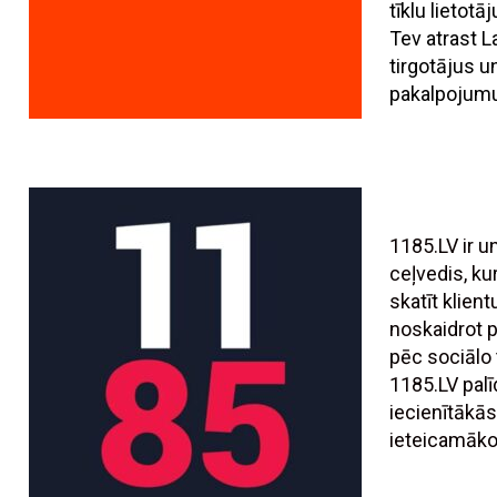
tīklu lietotā
Tev atrast L
tirgotājus 
pakalpojumu
1185.LV ir 
ceļvedis, ku
skatīt klien
noskaidrot
pēc sociālo t
1185.LV palī
iecienītākās
ieteicamāko