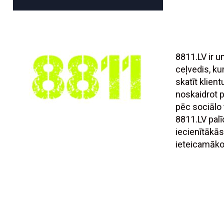
8811.LV ir 
ceļvedis, ku
skatīt klien
noskaidrot
pēc sociālo t
8811.LV palī
iecienītākās
ieteicamāko