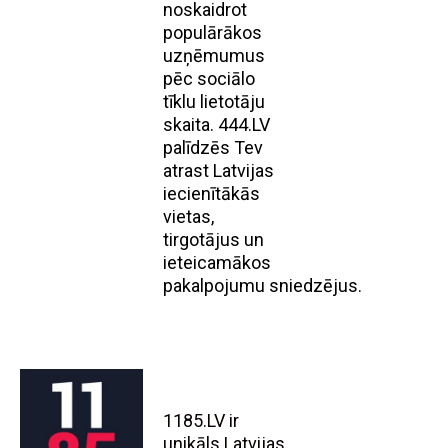
noskaidrot
populārākos
uzņēmumus
pēc sociālo
tīklu lietotāju
skaita. 444.LV
palīdzēs Tev
atrast Latvijas
iecienītākās
vietas,
tirgotājus un
ieteicamākos
pakalpojumu sniedzējus.
1185.LV ir
unikāls Latvijas