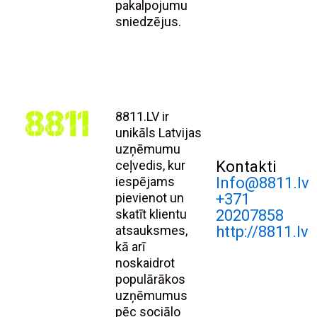
pakalpojumu
sniedzējus.
8811.LV ir
unikāls Latvijas
uzņēmumu
ceļvedis, kur
Kontakti
iespējams
Info@8811.lv
pievienot un
+371
skatīt klientu
20207858
atsauksmes,
http://8811.lv
kā arī
noskaidrot
populārākos
uzņēmumus
pēc sociālo