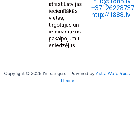
Info@1888.lv
atrast Latvijas
+3712622873
iecienītākās
http://1888.lv
vietas,
tirgotājus un
ieteicamākos
pakalpojumu
sniedzējus.
Copyright © 2026 I'm car guru | Powered by
Astra WordPress
Theme