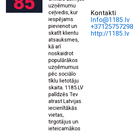
uzņēmumu
ceļvedis, kur
Kontakti
iespējams
Info@1185.lv
pievienot un
+3712575729
skatīt klientu
http://1185.lv
atsauksmes,
kā arī
noskaidrot
populārākos
uzņēmumus
pēc sociālo
tīklu lietotāju
skaita. 1185.LV
palīdzēs Tev
atrast Latvijas
iecienītākās
vietas,
tirgotājus un
ieteicamākos