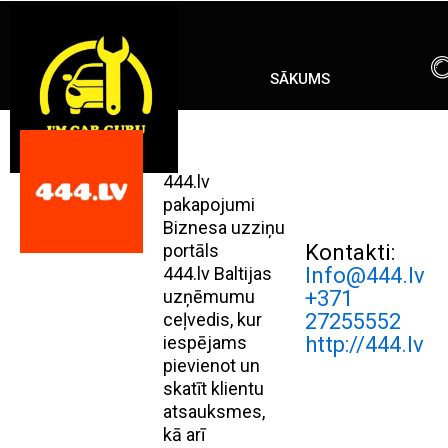
Skip
ENG
RU
to
content
SĀKUMS
444.lv
pakapojumi
Biznesa uzziņu
portāls
Kontakti:
444.lv Baltijas
Info@444.lv
uzņēmumu
+371
ceļvedis, kur
27255552
iespējams
http://444.lv
pievienot un
skatīt klientu
atsauksmes,
kā arī