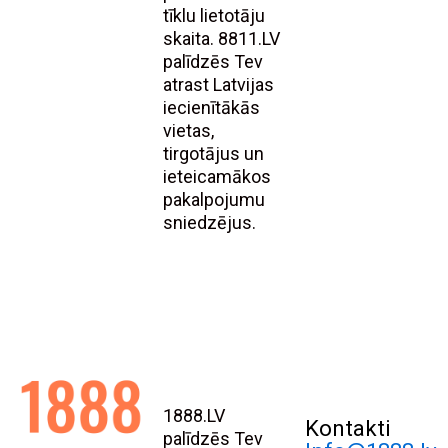
tīklu lietotāju
skaita. 8811.LV
palīdzēs Tev
atrast Latvijas
iecienītākās
vietas,
tirgotājus un
ieteicamākos
pakalpojumu
sniedzējus.
1888.LV
Kontakti
palīdzēs Tev