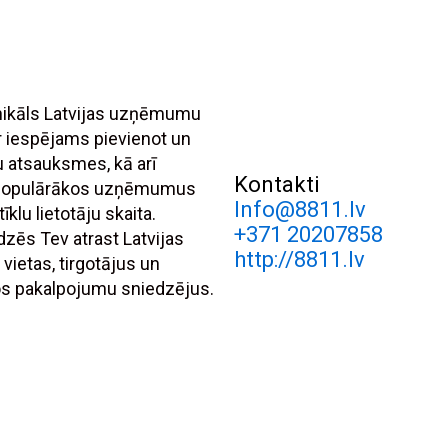
unikāls Latvijas uzņēmumu
r iespējams pievienot un
tu atsauksmes, kā arī
Kontakti
 populārākos uzņēmumus
Info@8811.lv
īklu lietotāju skaita.
+371 20207858
dzēs Tev atrast Latvijas
http://8811.lv
 vietas, tirgotājus un
s pakalpojumu sniedzējus.