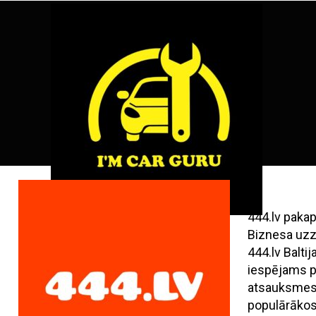
Skip
ENG
RU
to
content
444.lv paka
Biznesa uzz
444.lv Balt
iespējams pi
atsauksmes,
populārāko