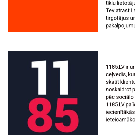
tīklu lietotā
Tev atrast L
tirgotājus 
pakalpojumu
1185.LV ir 
ceļvedis, ku
skatīt klien
noskaidrot
pēc sociālo t
1185.LV palī
iecienītākās
ieteicamāko