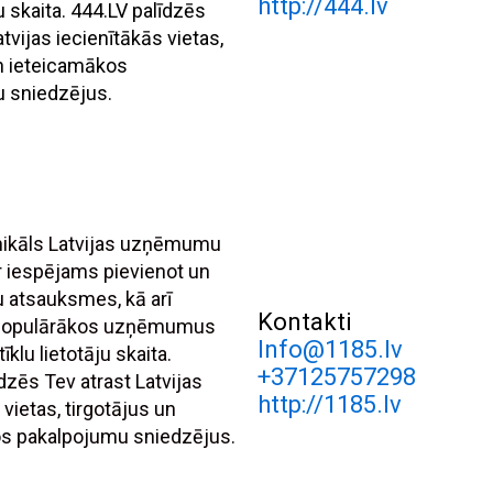
http://444.lv
ju skaita. 444.LV palīdzēs
atvijas iecienītākās vietas,
un ieteicamākos
 sniedzējus.
unikāls Latvijas uzņēmumu
r iespējams pievienot un
tu atsauksmes, kā arī
Kontakti
 populārākos uzņēmumus
Info@1185.lv
īklu lietotāju skaita.
+37125757298
dzēs Tev atrast Latvijas
http://1185.lv
 vietas, tirgotājus un
s pakalpojumu sniedzējus.