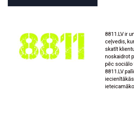
8811.LV ir 
ceļvedis, ku
skatīt klien
noskaidrot
pēc sociālo t
8811.LV palī
iecienītākās
ieteicamāko