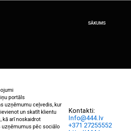
SĀKUMS
pojumi
iņu portāls
ijas uzņēmumu ceļvedis, kur
Kontakti:
evienot un skatīt klientu
Info@444.lv
 kā arī noskaidrot
+371 27255552
s uzņēmumus pēc sociālo