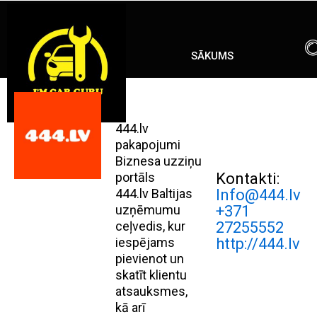
Skip
ENG
RU
to
content
SĀKUMS
444.lv
pakapojumi
Biznesa uzziņu
portāls
Kontakti:
444.lv Baltijas
Info@444.lv
uzņēmumu
+371
ceļvedis, kur
27255552
iespējams
http://444.lv
pievienot un
skatīt klientu
atsauksmes,
kā arī