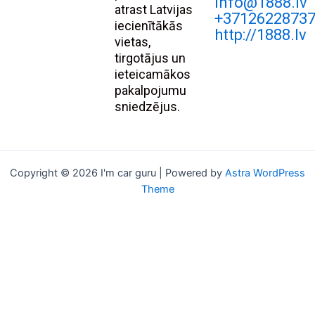
Info@1888.lv
atrast Latvijas
+3712622873
iecienītākās
http://1888.lv
vietas,
tirgotājus un
ieteicamākos
pakalpojumu
sniedzējus.
Copyright © 2026 I'm car guru | Powered by
Astra WordPress
Theme