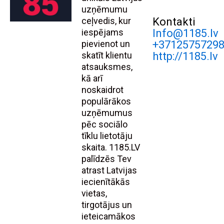
uzņēmumu
ceļvedis, kur
Kontakti
iespējams
Info@1185.lv
pievienot un
+3712575729
skatīt klientu
http://1185.lv
atsauksmes,
kā arī
noskaidrot
populārākos
uzņēmumus
pēc sociālo
tīklu lietotāju
skaita. 1185.LV
palīdzēs Tev
atrast Latvijas
iecienītākās
vietas,
tirgotājus un
ieteicamākos