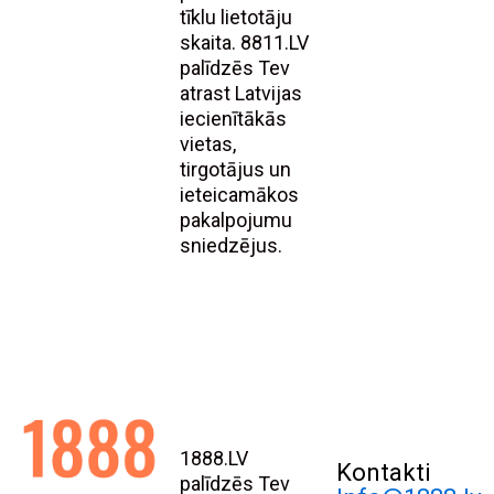
tīklu lietotāju
skaita. 8811.LV
palīdzēs Tev
atrast Latvijas
iecienītākās
vietas,
tirgotājus un
ieteicamākos
pakalpojumu
sniedzējus.
1888.LV
Kontakti
palīdzēs Tev