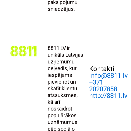
pakalpojumu
sniedzējus.
8811.LV ir
unikāls Latvijas
uzņēmumu
ceļvedis, kur
Kontakti
iespējams
Info@8811.lv
pievienot un
+371
skatīt klientu
20207858
atsauksmes,
http://8811.lv
kā arī
noskaidrot
populārākos
uzņēmumus
pēc sociālo