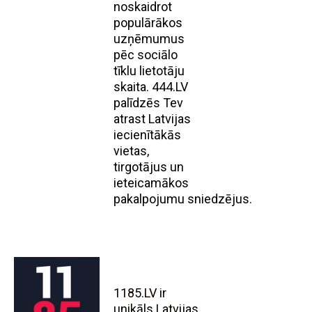
noskaidrot
populārākos
uzņēmumus
pēc sociālo
tīklu lietotāju
skaita. 444.LV
palīdzēs Tev
atrast Latvijas
iecienītākās
vietas,
tirgotājus un
ieteicamākos
pakalpojumu sniedzējus.
1185.LV ir
unikāls Latvijas