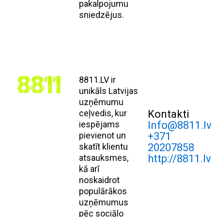
pakalpojumu
sniedzējus.
8811.LV ir
unikāls Latvijas
uzņēmumu
ceļvedis, kur
Kontakti
iespējams
Info@8811.lv
pievienot un
+371
skatīt klientu
20207858
atsauksmes,
http://8811.lv
kā arī
noskaidrot
populārākos
uzņēmumus
pēc sociālo