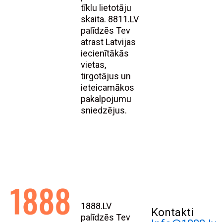
tīklu lietotāju
skaita. 8811.LV
palīdzēs Tev
atrast Latvijas
iecienītākās
vietas,
tirgotājus un
ieteicamākos
pakalpojumu
sniedzējus.
1888.LV
Kontakti
palīdzēs Tev