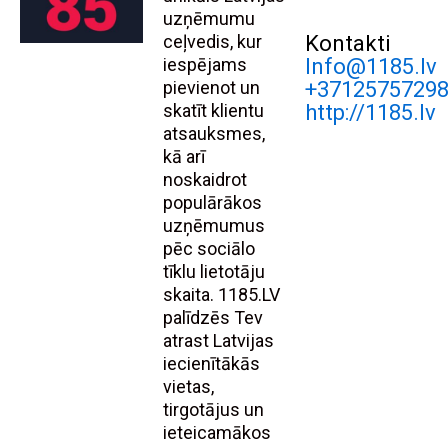
uzņēmumu
ceļvedis, kur
Kontakti
iespējams
Info@1185.lv
pievienot un
+3712575729
skatīt klientu
http://1185.lv
atsauksmes,
kā arī
noskaidrot
populārākos
uzņēmumus
pēc sociālo
tīklu lietotāju
skaita. 1185.LV
palīdzēs Tev
atrast Latvijas
iecienītākās
vietas,
tirgotājus un
ieteicamākos