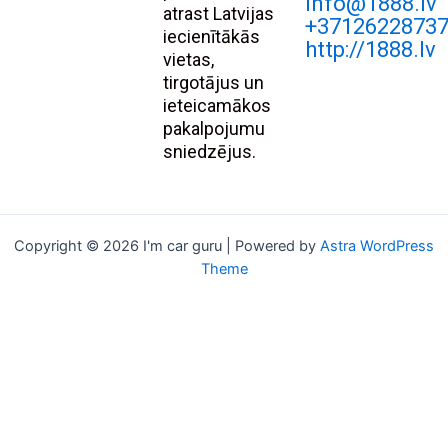
Info@1888.lv
atrast Latvijas
+3712622873
iecienītākās
http://1888.lv
vietas,
tirgotājus un
ieteicamākos
pakalpojumu
sniedzējus.
Copyright © 2026 I'm car guru | Powered by
Astra WordPress
Theme