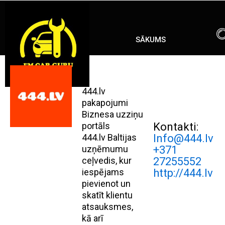
Skip
ENG
RU
to
content
SĀKUMS
444.lv
pakapojumi
Biznesa uzziņu
portāls
Kontakti:
444.lv Baltijas
Info@444.lv
uzņēmumu
+371
ceļvedis, kur
27255552
iespējams
http://444.lv
pievienot un
skatīt klientu
atsauksmes,
kā arī