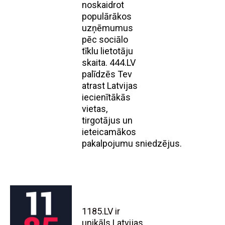
noskaidrot
populārākos
uzņēmumus
pēc sociālo
tīklu lietotāju
skaita. 444.LV
palīdzēs Tev
atrast Latvijas
iecienītākās
vietas,
tirgotājus un
ieteicamākos
pakalpojumu sniedzējus.
1185.LV ir
unikāls Latvijas