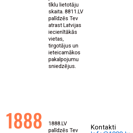
tīklu lietotāju
skaita. 8811.LV
palīdzēs Tev
atrast Latvijas
iecienītākās
vietas,
tirgotājus un
ieteicamākos
pakalpojumu
sniedzējus.
1888.LV
Kontakti
palīdzēs Tev