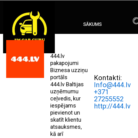
Skip
ENG
RU
to
content
SĀKUMS
444.lv
pakapojumi
Biznesa uzziņu
portāls
Kontakti:
444.lv Baltijas
Info@444.lv
uzņēmumu
+371
ceļvedis, kur
27255552
iespējams
http://444.lv
pievienot un
skatīt klientu
atsauksmes,
kā arī