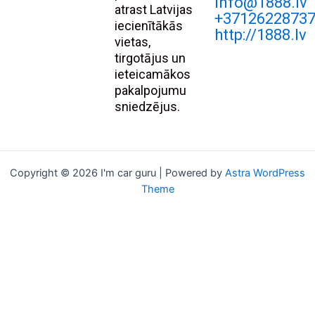
Info@1888.lv
atrast Latvijas
+3712622873
iecienītākās
http://1888.lv
vietas,
tirgotājus un
ieteicamākos
pakalpojumu
sniedzējus.
Copyright © 2026 I'm car guru | Powered by
Astra WordPress
Theme