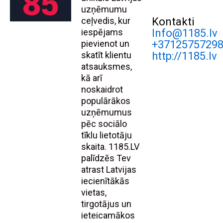
uzņēmumu
ceļvedis, kur
Kontakti
iespējams
Info@1185.lv
pievienot un
+3712575729
skatīt klientu
http://1185.lv
atsauksmes,
kā arī
noskaidrot
populārākos
uzņēmumus
pēc sociālo
tīklu lietotāju
skaita. 1185.LV
palīdzēs Tev
atrast Latvijas
iecienītākās
vietas,
tirgotājus un
ieteicamākos