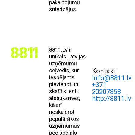
pakalpojumu
sniedzējus.
8811.LV ir
unikāls Latvijas
uzņēmumu
ceļvedis, kur
Kontakti
iespējams
Info@8811.lv
pievienot un
+371
skatīt klientu
20207858
atsauksmes,
http://8811.lv
kā arī
noskaidrot
populārākos
uzņēmumus
pēc sociālo