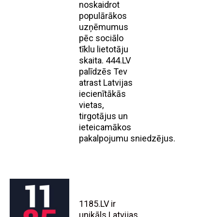
noskaidrot
populārākos
uzņēmumus
pēc sociālo
tīklu lietotāju
skaita. 444.LV
palīdzēs Tev
atrast Latvijas
iecienītākās
vietas,
tirgotājus un
ieteicamākos
pakalpojumu sniedzējus.
1185.LV ir
unikāls Latvijas