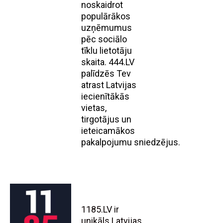
noskaidrot
populārākos
uzņēmumus
pēc sociālo
tīklu lietotāju
skaita. 444.LV
palīdzēs Tev
atrast Latvijas
iecienītākās
vietas,
tirgotājus un
ieteicamākos
pakalpojumu sniedzējus.
1185.LV ir
unikāls Latvijas