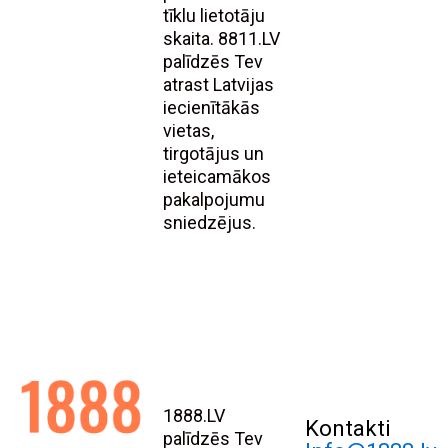
tīklu lietotāju
skaita. 8811.LV
palīdzēs Tev
atrast Latvijas
iecienītākās
vietas,
tirgotājus un
ieteicamākos
pakalpojumu
sniedzējus.
1888.LV
Kontakti
palīdzēs Tev