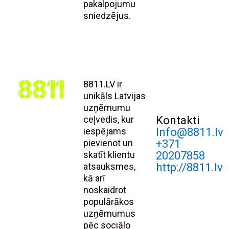
pakalpojumu
sniedzējus.
8811.LV ir
unikāls Latvijas
uzņēmumu
ceļvedis, kur
Kontakti
iespējams
Info@8811.lv
pievienot un
+371
skatīt klientu
20207858
atsauksmes,
http://8811.lv
kā arī
noskaidrot
populārākos
uzņēmumus
pēc sociālo