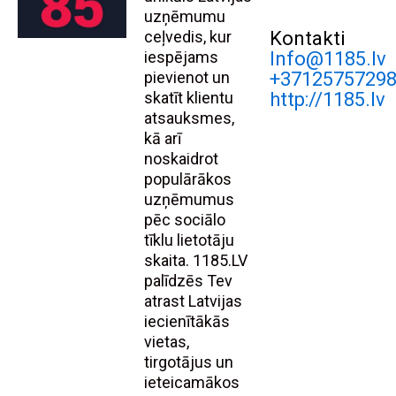
uzņēmumu
ceļvedis, kur
Kontakti
iespējams
Info@1185.lv
pievienot un
+3712575729
skatīt klientu
http://1185.lv
atsauksmes,
kā arī
noskaidrot
populārākos
uzņēmumus
pēc sociālo
tīklu lietotāju
skaita. 1185.LV
palīdzēs Tev
atrast Latvijas
iecienītākās
vietas,
tirgotājus un
ieteicamākos