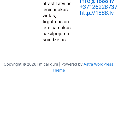
Info@1888.lv
atrast Latvijas
+3712622873
iecienītākās
http://1888.lv
vietas,
tirgotājus un
ieteicamākos
pakalpojumu
sniedzējus.
Copyright © 2026 I'm car guru | Powered by
Astra WordPress
Theme