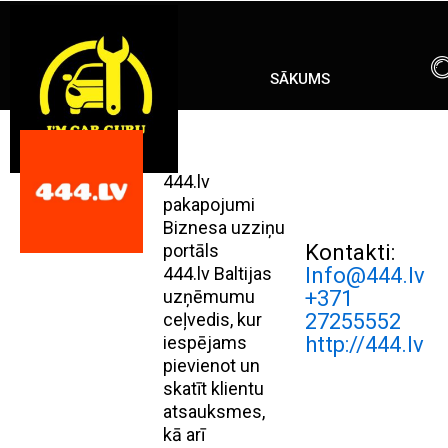
Skip
ENG
RU
to
content
SĀKUMS
444.lv
pakapojumi
Biznesa uzziņu
portāls
Kontakti:
444.lv Baltijas
Info@444.lv
uzņēmumu
+371
ceļvedis, kur
27255552
iespējams
http://444.lv
pievienot un
skatīt klientu
atsauksmes,
kā arī