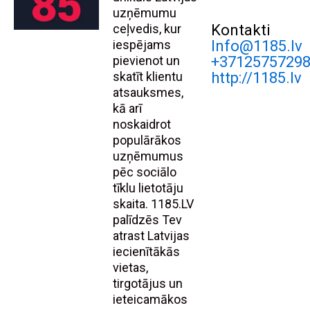
uzņēmumu
ceļvedis, kur
Kontakti
iespējams
Info@1185.lv
pievienot un
+3712575729
skatīt klientu
http://1185.lv
atsauksmes,
kā arī
noskaidrot
populārākos
uzņēmumus
pēc sociālo
tīklu lietotāju
skaita. 1185.LV
palīdzēs Tev
atrast Latvijas
iecienītākās
vietas,
tirgotājus un
ieteicamākos