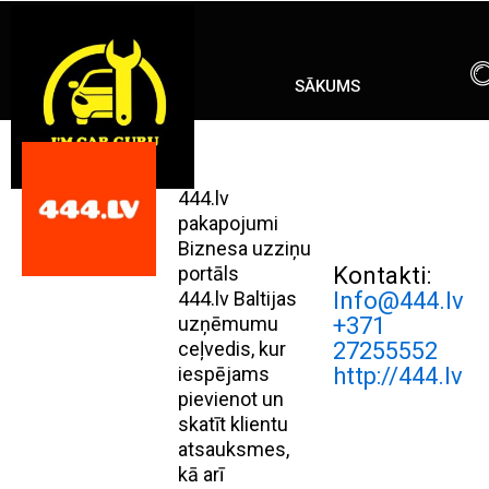
Skip
ENG
RU
to
content
SĀKUMS
444.lv
pakapojumi
Biznesa uzziņu
portāls
Kontakti:
444.lv Baltijas
Info@444.lv
uzņēmumu
+371
ceļvedis, kur
27255552
iespējams
http://444.lv
pievienot un
skatīt klientu
atsauksmes,
kā arī