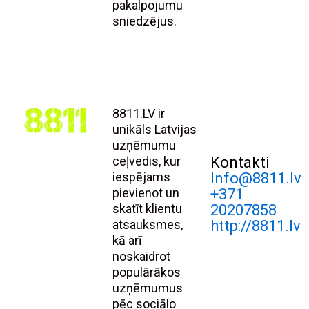
pakalpojumu
sniedzējus.
8811.LV ir
unikāls Latvijas
uzņēmumu
ceļvedis, kur
Kontakti
iespējams
Info@8811.lv
pievienot un
+371
skatīt klientu
20207858
atsauksmes,
http://8811.lv
kā arī
noskaidrot
populārākos
uzņēmumus
pēc sociālo