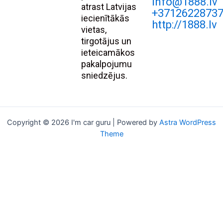
Info@1888.lv
atrast Latvijas
+3712622873
iecienītākās
http://1888.lv
vietas,
tirgotājus un
ieteicamākos
pakalpojumu
sniedzējus.
Copyright © 2026 I'm car guru | Powered by
Astra WordPress
Theme