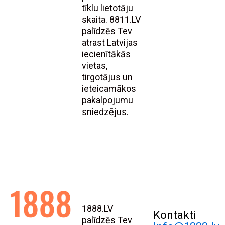
tīklu lietotāju
skaita. 8811.LV
palīdzēs Tev
atrast Latvijas
iecienītākās
vietas,
tirgotājus un
ieteicamākos
pakalpojumu
sniedzējus.
1888.LV
Kontakti
palīdzēs Tev