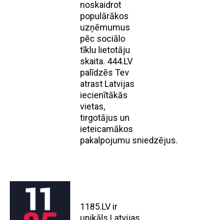
noskaidrot
populārākos
uzņēmumus
pēc sociālo
tīklu lietotāju
skaita. 444.LV
palīdzēs Tev
atrast Latvijas
iecienītākās
vietas,
tirgotājus un
ieteicamākos
pakalpojumu sniedzējus.
1185.LV ir
unikāls Latvijas