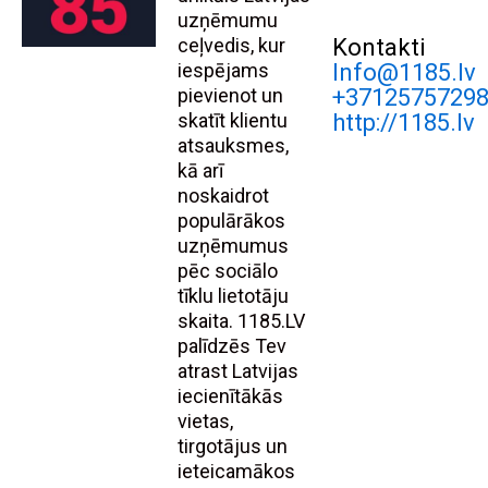
uzņēmumu
ceļvedis, kur
Kontakti
iespējams
Info@1185.lv
pievienot un
+3712575729
skatīt klientu
http://1185.lv
atsauksmes,
kā arī
noskaidrot
populārākos
uzņēmumus
pēc sociālo
tīklu lietotāju
skaita. 1185.LV
palīdzēs Tev
atrast Latvijas
iecienītākās
vietas,
tirgotājus un
ieteicamākos