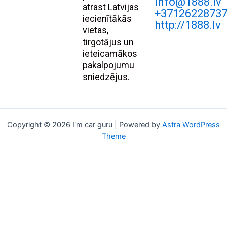
Info@1888.lv
atrast Latvijas
+3712622873
iecienītākās
http://1888.lv
vietas,
tirgotājus un
ieteicamākos
pakalpojumu
sniedzējus.
Copyright © 2026 I'm car guru | Powered by
Astra WordPress
Theme