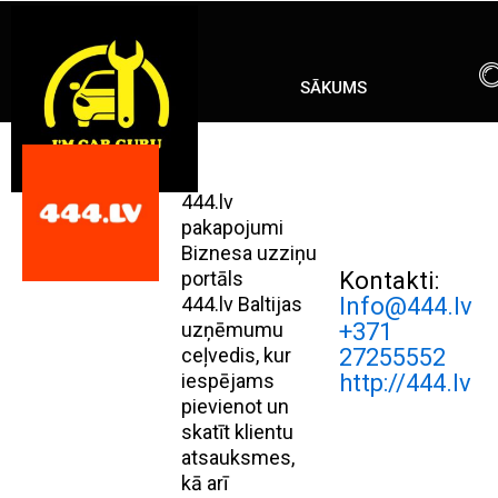
Skip
ENG
RU
to
content
SĀKUMS
444.lv
pakapojumi
Biznesa uzziņu
portāls
Kontakti:
444.lv Baltijas
Info@444.lv
uzņēmumu
+371
ceļvedis, kur
27255552
iespējams
http://444.lv
pievienot un
skatīt klientu
atsauksmes,
kā arī