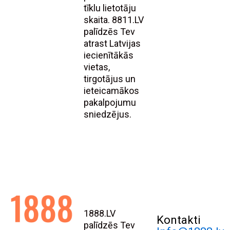
tīklu lietotāju
skaita. 8811.LV
palīdzēs Tev
atrast Latvijas
iecienītākās
vietas,
tirgotājus un
ieteicamākos
pakalpojumu
sniedzējus.
1888.LV
Kontakti
palīdzēs Tev