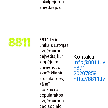
pakalpojumu
sniedzējus.
8811.LV ir
unikāls Latvijas
uzņēmumu
ceļvedis, kur
Kontakti
iespējams
Info@8811.lv
pievienot un
+371
skatīt klientu
20207858
atsauksmes,
http://8811.lv
kā arī
noskaidrot
populārākos
uzņēmumus
pēc sociālo