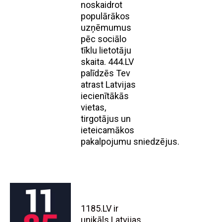
noskaidrot
populārākos
uzņēmumus
pēc sociālo
tīklu lietotāju
skaita. 444.LV
palīdzēs Tev
atrast Latvijas
iecienītākās
vietas,
tirgotājus un
ieteicamākos
pakalpojumu sniedzējus.
1185.LV ir
unikāls Latvijas