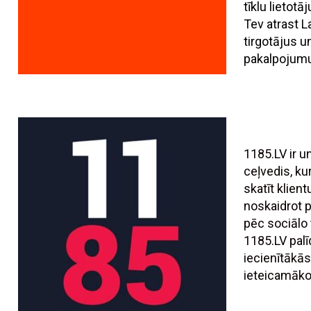
tīklu lietotā
Tev atrast L
tirgotājus 
pakalpojumu
1185.LV ir 
ceļvedis, ku
skatīt klien
noskaidrot
pēc sociālo t
1185.LV palī
iecienītākās
ieteicamāko