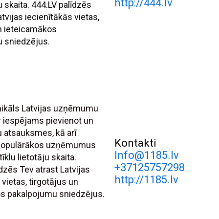
http://444.lv
ju skaita. 444.LV palīdzēs
atvijas iecienītākās vietas,
un ieteicamākos
 sniedzējus.
unikāls Latvijas uzņēmumu
r iespējams pievienot un
tu atsauksmes, kā arī
Kontakti
 populārākos uzņēmumus
Info@1185.lv
īklu lietotāju skaita.
+37125757298
dzēs Tev atrast Latvijas
http://1185.lv
 vietas, tirgotājus un
s pakalpojumu sniedzējus.