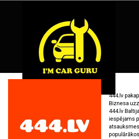
Skip
ENG
RU
to
content
444.lv paka
Biznesa uzz
444.lv Balt
iespējams pi
atsauksmes,
populārāko