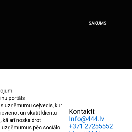
SĀKUMS
pojumi
iņu portāls
ijas uzņēmumu ceļvedis, kur
Kontakti:
evienot un skatīt klientu
Info@444.lv
 kā arī noskaidrot
+371 27255552
s uzņēmumus pēc sociālo