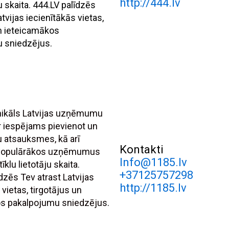
http://444.lv
ju skaita. 444.LV palīdzēs
atvijas iecienītākās vietas,
un ieteicamākos
 sniedzējus.
unikāls Latvijas uzņēmumu
r iespējams pievienot un
tu atsauksmes, kā arī
Kontakti
 populārākos uzņēmumus
Info@1185.lv
īklu lietotāju skaita.
+37125757298
dzēs Tev atrast Latvijas
http://1185.lv
 vietas, tirgotājus un
s pakalpojumu sniedzējus.