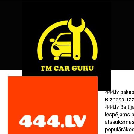
Skip
ENG
RU
to
content
444.lv paka
Biznesa uzz
444.lv Balt
iespējams pi
atsauksmes,
populārāko