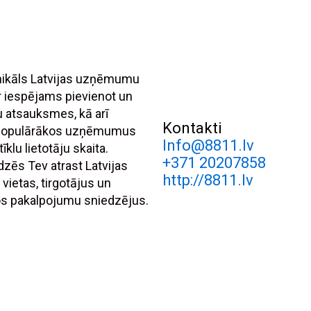
unikāls Latvijas uzņēmumu
r iespējams pievienot un
tu atsauksmes, kā arī
Kontakti
 populārākos uzņēmumus
Info@8811.lv
īklu lietotāju skaita.
+371 20207858
dzēs Tev atrast Latvijas
http://8811.lv
 vietas, tirgotājus un
s pakalpojumu sniedzējus.