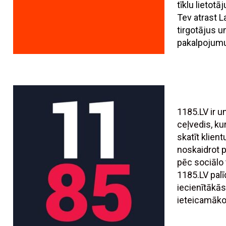
tīklu lietotā
Tev atrast L
tirgotājus 
pakalpojumu
1185.LV ir 
ceļvedis, ku
skatīt klien
noskaidrot
pēc sociālo t
1185.LV palī
iecienītākās
ieteicamāko