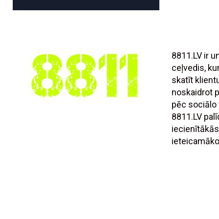
8811.LV ir 
ceļvedis, ku
skatīt klien
noskaidrot
pēc sociālo t
8811.LV palī
iecienītākās
ieteicamāko