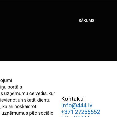
SĀKUMS
pojumi
iņu portāls
ijas uzņēmumu ceļvedis, kur
Kontakti:
evienot un skatīt klientu
Info@444.lv
 kā arī noskaidrot
+371 27255552
s uzņēmumus pēc sociālo