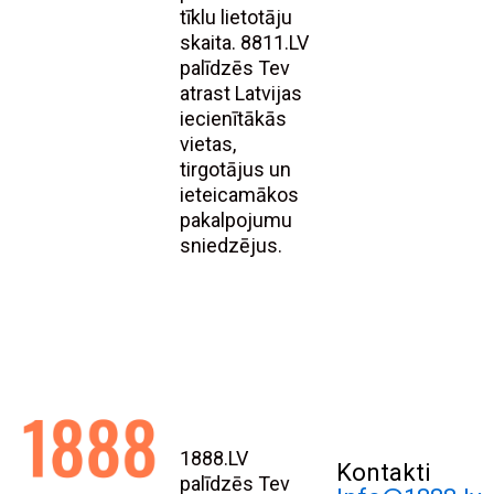
tīklu lietotāju
skaita. 8811.LV
palīdzēs Tev
atrast Latvijas
iecienītākās
vietas,
tirgotājus un
ieteicamākos
pakalpojumu
sniedzējus.
1888.LV
Kontakti
palīdzēs Tev