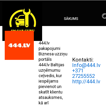
Skip
ENG
RU
to
content
SĀKUMS
444.lv
pakapojumi
Biznesa uzziņu
portāls
Kontakti:
444.lv Baltijas
Info@444.lv
uzņēmumu
+371
ceļvedis, kur
27255552
iespējams
http://444.lv
pievienot un
skatīt klientu
atsauksmes,
kā arī