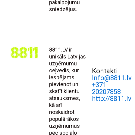
pakalpojumu
sniedzējus.
8811.LV ir
unikāls Latvijas
uzņēmumu
ceļvedis, kur
Kontakti
iespējams
Info@8811.lv
pievienot un
+371
skatīt klientu
20207858
atsauksmes,
http://8811.lv
kā arī
noskaidrot
populārākos
uzņēmumus
pēc sociālo