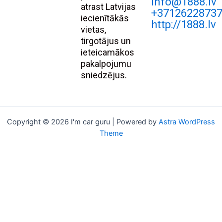
Info@1888.lv
atrast Latvijas
+3712622873
iecienītākās
http://1888.lv
vietas,
tirgotājus un
ieteicamākos
pakalpojumu
sniedzējus.
Copyright © 2026 I'm car guru | Powered by
Astra WordPress
Theme