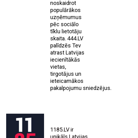
noskaidrot
populārākos
uzņēmumus
pēc sociālo
tīklu lietotāju
skaita. 444.LV
palīdzēs Tev
atrast Latvijas
iecienītākās
vietas,
tirgotājus un
ieteicamākos
pakalpojumu sniedzējus.
1185.LV ir
unikāls Latvijas