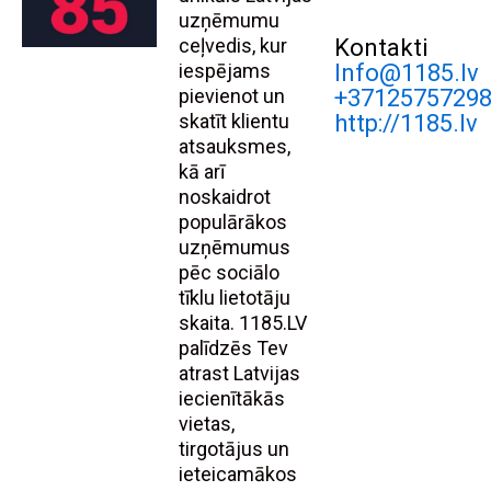
uzņēmumu
ceļvedis, kur
Kontakti
iespējams
Info@1185.lv
pievienot un
+3712575729
skatīt klientu
http://1185.lv
atsauksmes,
kā arī
noskaidrot
populārākos
uzņēmumus
pēc sociālo
tīklu lietotāju
skaita. 1185.LV
palīdzēs Tev
atrast Latvijas
iecienītākās
vietas,
tirgotājus un
ieteicamākos