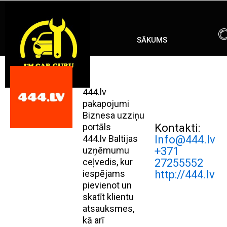
Skip
ENG
RU
to
content
SĀKUMS
444.lv
pakapojumi
Biznesa uzziņu
portāls
Kontakti:
444.lv Baltijas
Info@444.lv
uzņēmumu
+371
ceļvedis, kur
27255552
iespējams
http://444.lv
pievienot un
skatīt klientu
atsauksmes,
kā arī