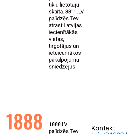
tīklu lietotāju
skaita. 8811.LV
palīdzēs Tev
atrast Latvijas
iecienītākās
vietas,
tirgotājus un
ieteicamākos
pakalpojumu
sniedzējus.
1888.LV
Kontakti
palīdzēs Tev