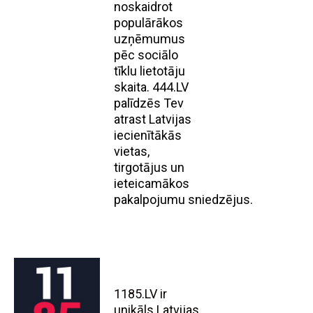
noskaidrot
populārākos
uzņēmumus
pēc sociālo
tīklu lietotāju
skaita. 444.LV
palīdzēs Tev
atrast Latvijas
iecienītākās
vietas,
tirgotājus un
ieteicamākos
pakalpojumu sniedzējus.
1185.LV ir
unikāls Latvijas