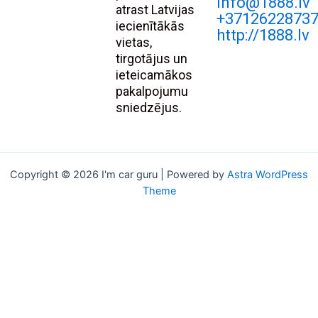
Info@1888.lv
atrast Latvijas
+3712622873
iecienītākās
http://1888.lv
vietas,
tirgotājus un
ieteicamākos
pakalpojumu
sniedzējus.
Copyright © 2026 I'm car guru | Powered by
Astra WordPress
Theme