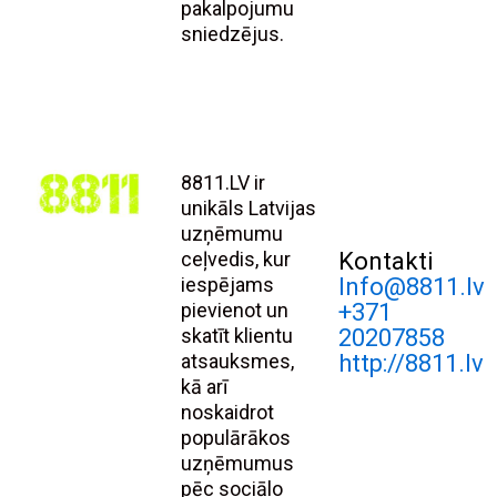
pakalpojumu
sniedzējus.
8811.LV ir
unikāls Latvijas
uzņēmumu
ceļvedis, kur
Kontakti
iespējams
Info@8811.lv
pievienot un
+371
skatīt klientu
20207858
atsauksmes,
http://8811.lv
kā arī
noskaidrot
populārākos
uzņēmumus
pēc sociālo