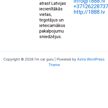
Info@1888.lv
atrast Latvijas
+3712622873
iecienītākās
http://1888.lv
vietas,
tirgotājus un
ieteicamākos
pakalpojumu
sniedzējus.
Copyright © 2026 I'm car guru | Powered by
Astra WordPress
Theme