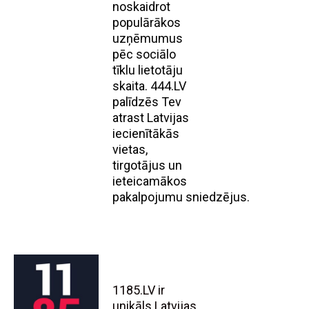
noskaidrot
populārākos
uzņēmumus
pēc sociālo
tīklu lietotāju
skaita. 444.LV
palīdzēs Tev
atrast Latvijas
iecienītākās
vietas,
tirgotājus un
ieteicamākos
pakalpojumu sniedzējus.
1185.LV ir
unikāls Latvijas