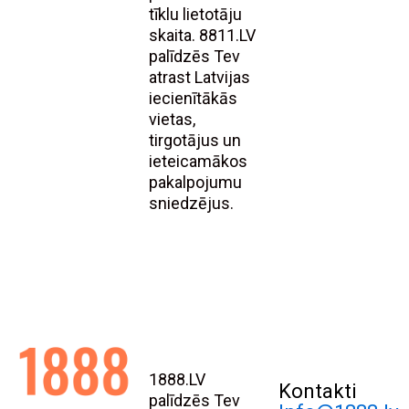
tīklu lietotāju
skaita. 8811.LV
palīdzēs Tev
atrast Latvijas
iecienītākās
vietas,
tirgotājus un
ieteicamākos
pakalpojumu
sniedzējus.
1888.LV
Kontakti
palīdzēs Tev