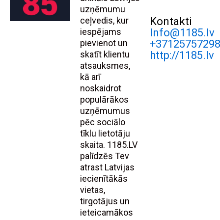
uzņēmumu
ceļvedis, kur
Kontakti
iespējams
Info@1185.lv
pievienot un
+3712575729
skatīt klientu
http://1185.lv
atsauksmes,
kā arī
noskaidrot
populārākos
uzņēmumus
pēc sociālo
tīklu lietotāju
skaita. 1185.LV
palīdzēs Tev
atrast Latvijas
iecienītākās
vietas,
tirgotājus un
ieteicamākos