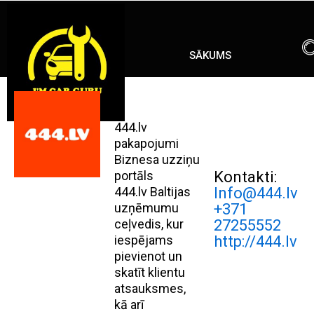
Skip
ENG
RU
to
content
SĀKUMS
444.lv
pakapojumi
Biznesa uzziņu
portāls
Kontakti:
444.lv Baltijas
Info@444.lv
uzņēmumu
+371
ceļvedis, kur
27255552
iespējams
http://444.lv
pievienot un
skatīt klientu
atsauksmes,
kā arī