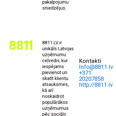
pakalpojumu
sniedzējus.
8811.LV ir
unikāls Latvijas
uzņēmumu
ceļvedis, kur
Kontakti
iespējams
Info@8811.lv
pievienot un
+371
skatīt klientu
20207858
atsauksmes,
http://8811.lv
kā arī
noskaidrot
populārākos
uzņēmumus
pēc sociālo