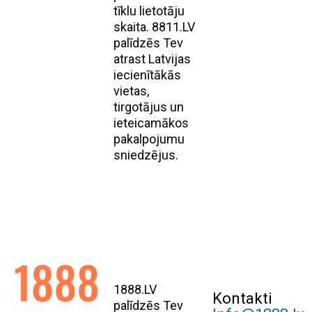
tīklu lietotāju
skaita. 8811.LV
palīdzēs Tev
atrast Latvijas
iecienītākās
vietas,
tirgotājus un
ieteicamākos
pakalpojumu
sniedzējus.
1888.LV
Kontakti
palīdzēs Tev