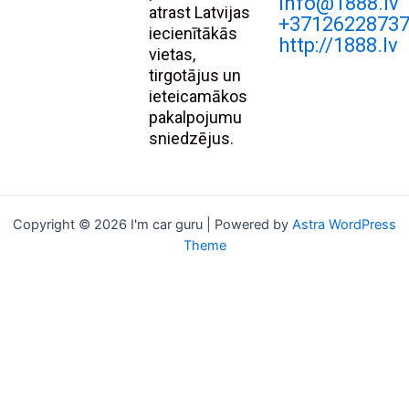
Info@1888.lv
atrast Latvijas
+3712622873
iecienītākās
http://1888.lv
vietas,
tirgotājus un
ieteicamākos
pakalpojumu
sniedzējus.
Copyright © 2026 I'm car guru | Powered by
Astra WordPress
Theme