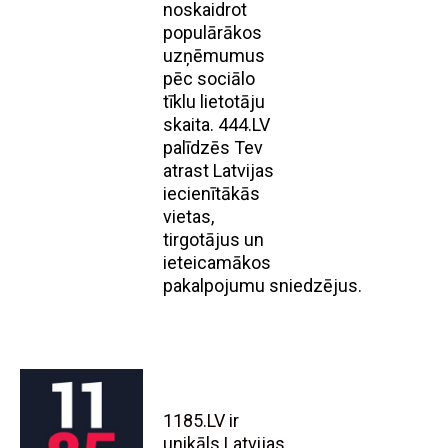
noskaidrot
populārākos
uzņēmumus
pēc sociālo
tīklu lietotāju
skaita. 444.LV
palīdzēs Tev
atrast Latvijas
iecienītākās
vietas,
tirgotājus un
ieteicamākos
pakalpojumu sniedzējus.
1185.LV ir
unikāls Latvijas