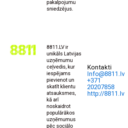
pakalpojumu
sniedzējus.
8811.LV ir
unikāls Latvijas
uzņēmumu
ceļvedis, kur
Kontakti
iespējams
Info@8811.lv
pievienot un
+371
skatīt klientu
20207858
atsauksmes,
http://8811.lv
kā arī
noskaidrot
populārākos
uzņēmumus
pēc sociālo