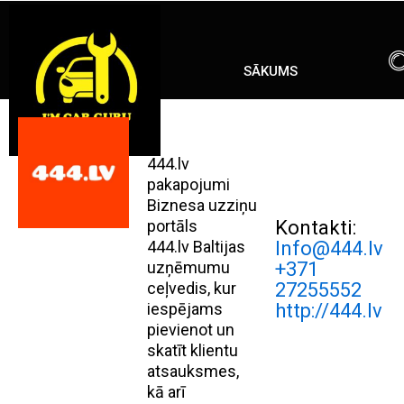
Skip
ENG
RU
to
content
SĀKUMS
444.lv
pakapojumi
Biznesa uzziņu
portāls
Kontakti:
444.lv Baltijas
Info@444.lv
uzņēmumu
+371
ceļvedis, kur
27255552
iespējams
http://444.lv
pievienot un
skatīt klientu
atsauksmes,
kā arī