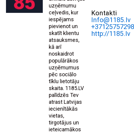
uzņēmumu
ceļvedis, kur
Kontakti
iespējams
Info@1185.lv
pievienot un
+3712575729
skatīt klientu
http://1185.lv
atsauksmes,
kā arī
noskaidrot
populārākos
uzņēmumus
pēc sociālo
tīklu lietotāju
skaita. 1185.LV
palīdzēs Tev
atrast Latvijas
iecienītākās
vietas,
tirgotājus un
ieteicamākos