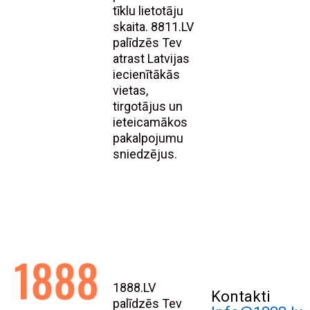
tīklu lietotāju
skaita. 8811.LV
palīdzēs Tev
atrast Latvijas
iecienītākās
vietas,
tirgotājus un
ieteicamākos
pakalpojumu
sniedzējus.
1888.LV
Kontakti
palīdzēs Tev