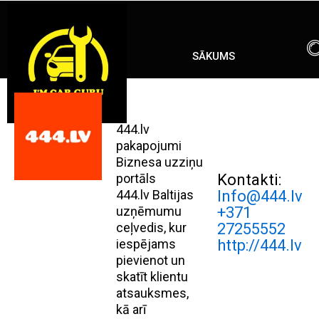
Skip
ENG
RU
to
content
SĀKUMS
444.lv
pakapojumi
Biznesa uzziņu
portāls
Kontakti:
444.lv Baltijas
Info@444.lv
uzņēmumu
+371
ceļvedis, kur
27255552
iespējams
http://444.lv
pievienot un
skatīt klientu
atsauksmes,
kā arī