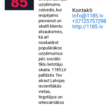
uzņēmumu
ceļvedis, kur
Kontakti
iespējams
Info@1185.lv
pievienot un
+3712575729
skatīt klientu
http://1185.lv
atsauksmes,
kā arī
noskaidrot
populārākos
uzņēmumus
pēc sociālo
tīklu lietotāju
skaita. 1185.LV
palīdzēs Tev
atrast Latvijas
iecienītākās
vietas,
tirgotājus un
ieteicamākos