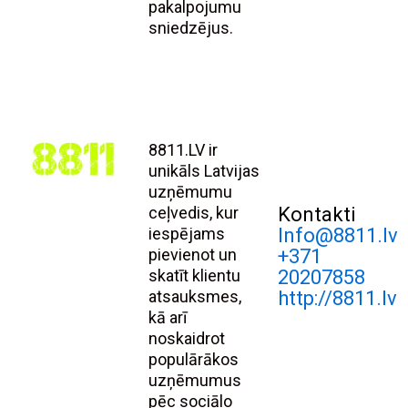
pakalpojumu
sniedzējus.
8811.LV ir
unikāls Latvijas
uzņēmumu
ceļvedis, kur
Kontakti
iespējams
Info@8811.lv
pievienot un
+371
skatīt klientu
20207858
atsauksmes,
http://8811.lv
kā arī
noskaidrot
populārākos
uzņēmumus
pēc sociālo