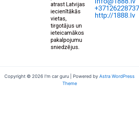
Info@1888.lv
atrast Latvijas
+3712622873
iecienītākās
http://1888.lv
vietas,
tirgotājus un
ieteicamākos
pakalpojumu
sniedzējus.
Copyright © 2026 I'm car guru | Powered by
Astra WordPress
Theme