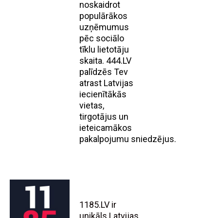
noskaidrot
populārākos
uzņēmumus
pēc sociālo
tīklu lietotāju
skaita. 444.LV
palīdzēs Tev
atrast Latvijas
iecienītākās
vietas,
tirgotājus un
ieteicamākos
pakalpojumu sniedzējus.
1185.LV ir
unikāls Latvijas