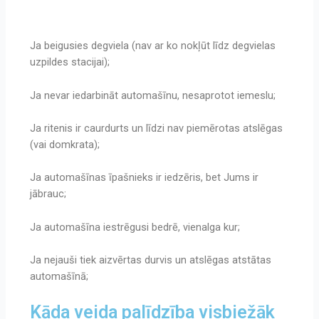
Ja beigusies degviela (nav ar ko nokļūt līdz degvielas
uzpildes stacijai);
Ja nevar iedarbināt automašīnu, nesaprotot iemeslu;
Ja ritenis ir caurdurts un līdzi nav piemērotas atslēgas
(vai domkrata);
Ja automašīnas īpašnieks ir iedzēris, bet Jums ir
jābrauc;
J
a automašīna iestrēgusi bedrē, vienalga kur;
J
a nejauši tiek aizvērtas durvis un atslēgas atstātas
automašīnā;
Kāda veida palīdzība visbiežāk