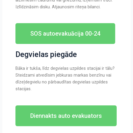
aizlīmēsim caurumu vai griezumu, izņemsim trūci.
Izlīdzināsim disku. Atjaunosim riteņa bilanci.
SOS autoevakuācija 00-24
Degvielas piegāde
Bāka ir tukša, līdz degvielas uzpildes stacijai ir tālu?
Steidzami atvedīsim jebkuras markas benzīnu vai
dīzeļdegvielu no pārbaudītas degvielas uzpildes
stacijas.
Diennakts auto evakuators