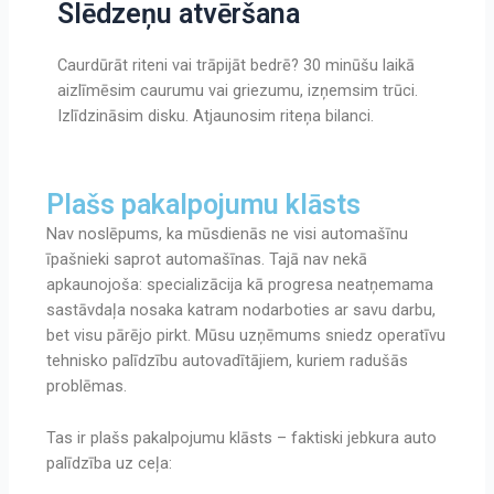
Slēdzeņu atvēršana
Caurdūrāt riteni vai trāpijāt bedrē? 30 minūšu laikā
aizlīmēsim caurumu vai griezumu, izņemsim trūci.
Izlīdzināsim disku. Atjaunosim riteņa bilanci.
Plašs pakalpojumu klāsts
Nav noslēpums, ka mūsdienās ne visi automašīnu
īpašnieki saprot automašīnas.
Tajā nav nekā
apkaunojoša: specializācija kā progresa neatņemama
sastāvdaļa nosaka katram nodarboties ar savu darbu,
bet visu pārējo pirkt.
Mūsu uzņēmums sniedz operatīvu
tehnisko palīdzību autovadītājiem, kuriem radušās
problēmas.
Tas ir plašs pakalpojumu klāsts – faktiski jebkura auto
palīdzība uz ceļa: