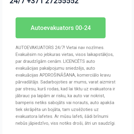
24/7 +371 27255552
Autoevakuators 00-24
AUTOEVAKUATORS 24/7! Vietai nav nozīmes.
Evakuēsim no jebkuras vietas, visos laikapstākļos,
par draudzīgām cenām. LICENCĒTS auto
evakuācijas pakalpojumu sniedzējs, auto
evakuācijas APDROŠINĀŠANA, komerciālo kravu
pārvadātājs. Sadarbojoties ar mums, varat aizmirst
par stresu, kurš rodas, kad lai tiktu uz evakuatora ir
jābrauc pa laipām ar risku, ka auto var nokrist,
bamperis netiks sabojāts vai norauts, auto apakša
tiek skrāpēta un bojāta, tam uzsēžoties uz
evakuatora lafetes. Ar mūsu lafeti, šādi brīnumi
nebūs jāpiedzīvo, viss notiks droši, ātri un saudzīgi.