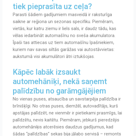
tiek pieprasīta uz ceļa?
Parasti šādiem gadījumiem masveidā ir raksturīga
saikne ar reģiona un sezonas specifiku. Piemēram,
vietās, kur katru ziemu ir liels sals, ir daudz tādu, kas
vēlas iedarbināt automašīnu no sveša akumulatora.
Īpaši tas attiecas uz tiem automašīnu īpašniekiem,
kuriem nav savas siltās garāžas vai autostāvvietas:
aukstumā visi akumulātori ātri iztukšojas.
Kāpēc labāk izsaukt
automehāniķi, nekā saņemt
palīdzību no garāmgājējiem
No vienas puses, atsaucība un savstarpēja palīdzība ir
brīnišķīgi. No otras puses, diemžēl, autovadītājs, kurš
apstājas palīdzēt, ne vienmēr ir pietiekami prasmīgs, lai
palīdzētu, nevis kaitētu. Piemēram, jebkurš pieredzējis
automehāniķis atcerēsies daudzus gadījumus, kad
šādas “palīdzības” sekas bija jālabo servisā – remonts