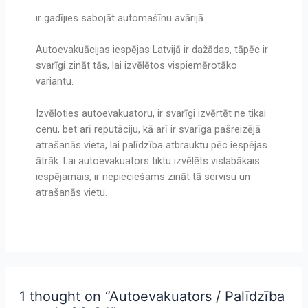
ir gadījies sabojāt automašīnu avārijā…
Autoevakuācijas iespējas Latvijā ir dažādas, tāpēc ir
svarīgi zināt tās, lai izvēlētos vispiemērotāko
variantu.
Izvēloties autoevakuatoru, ir svarīgi izvērtēt ne tikai
cenu, bet arī reputāciju, kā arī ir svarīga pašreizējā
atrašanās vieta, lai palīdzība atbrauktu pēc iespējas
ātrāk. Lai autoevakuators tiktu izvēlēts vislabākais
iespējamais, ir nepieciešams zināt tā servisu un
atrašanās vietu.
1 thought on “Autoevakuators / Palīdzība