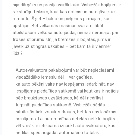
bija dārgāks un prasīja vairāk laika. Visbiežāk bojājumi ir
raksturīgi. Teiksim, kaut kas noticis un auto jāvelk uz
remontu. Šķiet – balso un pieķeries pirmajam, kas
apstājas. Bet velkamās mašīnas svaram jābūt
atbilstošam velkošā auto jaudai, nemaz nerunājot par
troses stiprumu. Un, ja bremzes ir bojātas, jums ir
jāvelk uz stingras uzkabes – bet kam tā ir vienmēr
līdzi?
Autoevakuatora pakalpojumi var būt nepieciešami
visdažādāko iemeslu dēļ – var gadīties,
ka auto pēkšņi vairs nav iespējams iedarbināt, nav
iespējams piedalīties satiksmē vai kaut kas ir noticis
pēc braukšanas uzsākšanas, kā dēļ nedrīkst
turpināt piedalīties satiksmē. Visbiežāk šādās
situācijās tiek izsaukts draugs, bet tas nav labākais
risinājums. Lai automašīnas defekts netiktu bojāts
vēl vairāk, ir ieteicams izsaukt autoevakuatoru, kas
ne tikai spēs nogādāt automašīnu to tālāk