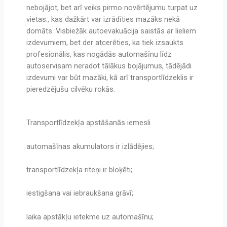
nebojājot, bet arī veiks pirmo novērtējumu turpat uz
vietas., kas dažkārt var izrādīties mazāks nekā
domāts. Visbiežāk autoevakuācija saistās ar lieliem
izdevumiem, bet der atcerēties, ka tiek izsaukts
profesionālis, kas nogādās automašīnu līdz
autoservisam neradot tālākus bojājumus, tādējādi
izdevumi var būt mazāki, kā arī transportlīdzeklis ir
pieredzējušu cilvēku rokās.
Transportlīdzekļa apstāšanās iemesli
automašīnas akumulators ir izlādējies;
transportlīdzekļa riteņi ir bloķēti;
iestigšana vai iebraukšana grāvī;
laika apstākļu ietekme uz automašīnu;