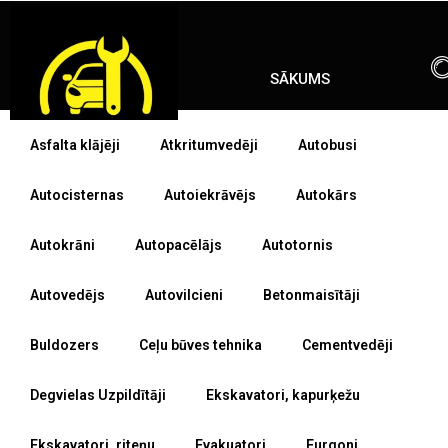
Skip
ENG
RU
to
content
SĀKUMS
Asfalta klājēji
Atkritumvedēji
Autobusi
Autocisternas
Autoiekrāvējs
Autokārs
Autokrāni
Autopacēlājs
Autotornis
Autovedējs
Autovilcieni
Betonmaisītāji
Buldozers
Ceļu būves tehnika
Cementvedēji
Degvielas Uzpildītāji
Ekskavatori, kapurķežu
Ekskavatori, riteņu
Evakuatori
Furgoni