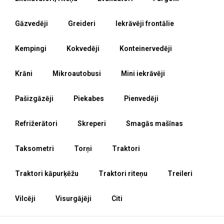
Gāzvedēji
Greideri
Iekrāvēji frontālie
Kempingi
Kokvedēji
Konteinervedēji
Krāni
Mikroautobusi
Mini iekrāvēji
Pašizgāzēji
Piekabes
Pienvedēji
Refrižerātori
Skreperi
Smagās mašīnas
Taksometri
Torņi
Traktori
Traktori kāpurķēžu
Traktori riteņu
Treileri
Vilcēji
Visurgājēji
Citi